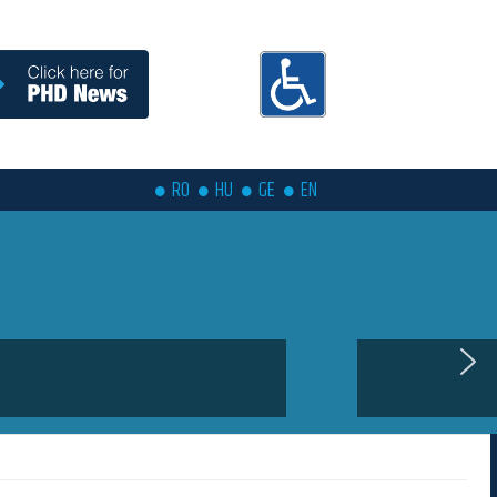
RO
HU
GE
EN
coming soon