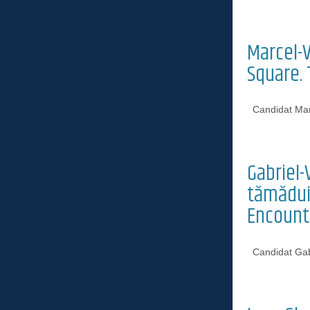
Marcel-V
Square. 
Candidat Mar
Gabriel-
tămăduit
Encount
Candidat Gab