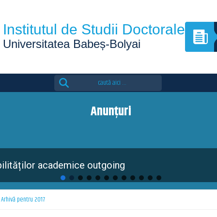
Institutul de Studii Doctorale
Universitatea Babeș-Bolyai
Search
for:
Anunțuri
dition of the Eutopia Doctoral Summer School is 
Arhivă pentru 2017