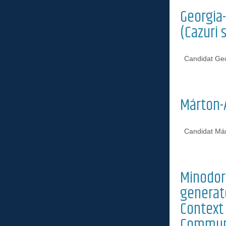
Georgia-
(Cazuri 
Candidat Geo
Márton-A
Candidat Má
Minodora
generate
Context
Commun