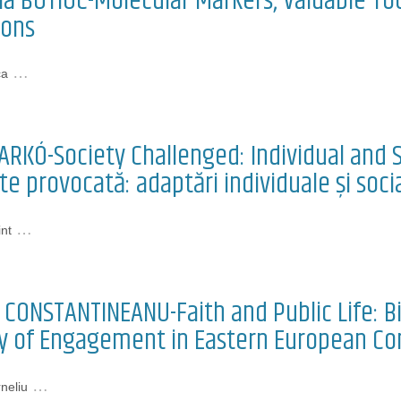
ia BUTIUC-Molecular Markers, Valuable Too
ions
…
ca
ARKÓ-Society Challenged: Individual and S
te provocată: adaptări individuale și social
…
nt
 CONSTANTINEANU-Faith and Public Life: Bi
y of Engagement in Eastern European Co
…
neliu