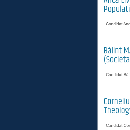
Anca-Liv
Populat
Candidat An
Bálint M
(Societa
Candidat Báli
Corneliu
Theolog
Candidat Cor