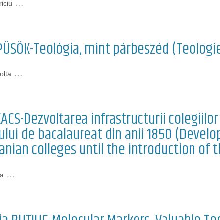
…
iciu
PÜSÖK-Teológia, mint párbeszéd (Teologie
…
olta
ACS-Dezvoltarea infrastructurii colegiilor
ui de bacalaureat din anii 1850 (Develo
anian colleges until the introduction of
…
ga