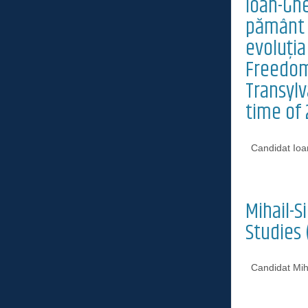
Ioan-Gh
pământ r
evoluția
Freedom.
Transylv
time of 
Candidat Ioa
Mihail-
Studies 
Candidat Mih