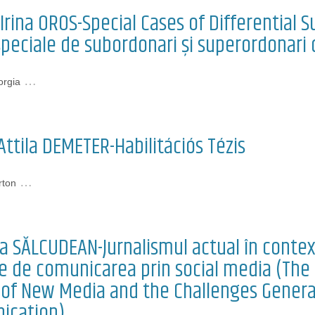
Irina OROS-Special Cases of Differential
speciale de subordonari și superordonari 
…
rgia
ttila DEMETER-Habilitációs Tézis
…
rton
 SĂLCUDEAN-Jurnalismul actual în contextu
 de comunicarea prin social media (The C
 of New Media and the Challenges Genera
ication)