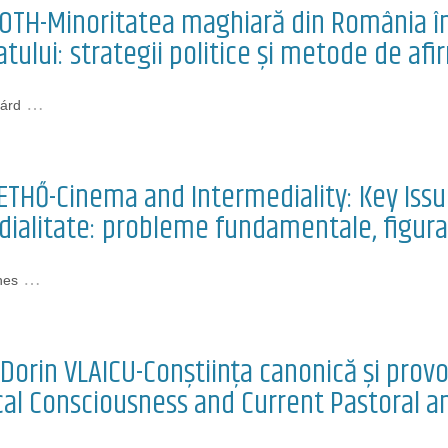
TOTH-Minoritatea maghiară din România în 
tului: strategii politice și metode de afi
…
lárd
THŐ-Cinema and Intermediality: Key Issues
ialitate: probleme fundamentale, figurații
…
nes
-Dorin VLAICU-Conștiința canonică și prov
al Consciousness and Current Pastoral a