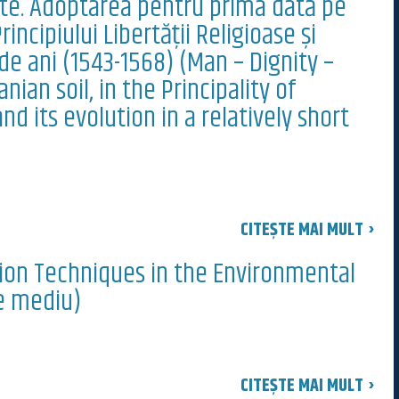
te. Adoptarea pentru prima dată pe
incipiului Libertății Religioase și
 de ani (1543-1568) (Man – Dignity –
an soil, in the Principality of
nd its evolution in a relatively short
CITEȘTE MAI MULT ›
ion Techniques in the Environmental
de mediu)
CITEȘTE MAI MULT ›