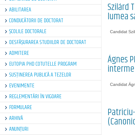
Szilárd 
ABILITAREA
lumea sa
CONDUCĂTORII DE DOCTORAT
ȘCOLILE DOCTORALE
Candidat Szi
DESFĂȘURAREA STUDIILOR DE DOCTORAT
ADMITERE
Ágnes PE
EUTOPIA PHD COTUTELLE PROGRAM
intermed
SUSȚINEREA PUBLICĂ A TEZELOR
EVENIMENTE
Candidat Ág
REGLEMENTĂRI ÎN VIGOARE
FORMULARE
Patriciu
ARHIVĂ
(Canonic
ANUNȚURI