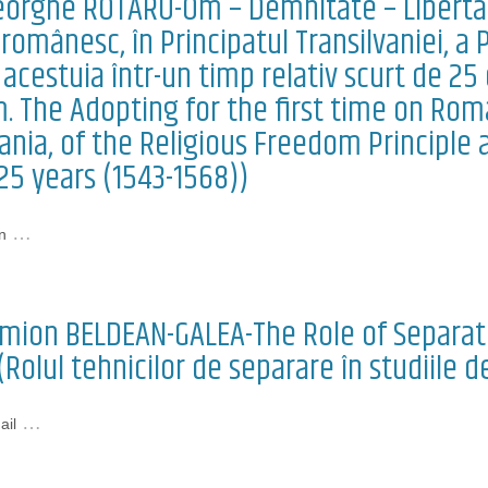
eorghe ROTARU-Om – Demnitate – Liberta
omânesc, în Principatul Transilvaniei, a Pr
 acestuia într-un timp relativ scurt de 25
 The Adopting for the first time on Romani
ania, of the Religious Freedom Principle a
25 years (1543-1568))
…
n
Simion BELDEAN-GALEA-The Role of Separat
(Rolul tehnicilor de separare în studiile 
…
ail