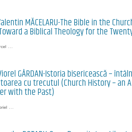
alentin MĂCELARU-The Bible in the Church
Toward a Biblical Theology for the Twenty
…
cel
Viorel GÂRDAN-Istoria bisericească – întâl
oarea cu trecutul (Church History – an A
er with the Past)
…
riel