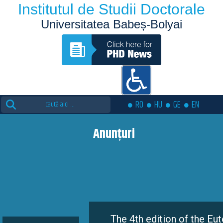
Institutul de Studii Doctorale
Universitatea Babeș-Bolyai
Search
RO
HU
GE
EN
for:
Anunțuri
The 4th edition of the Eutopia Doctora