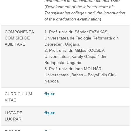
examenului de bacalaureat din anii 1850
(
Development of the infrastructure of
Transylvanian colleges until the introduction
of the graduation examination
)
COMPONENȚA
1. Prof. univ. dr. Sándor FAZAKAS,
COMISIEI DE
Universitatea de Teologie Reformată din
ABILITARE
Debrecen, Ungaria
2. Prof. univ. dr. Miklós KOCSEV,
Universitatea „Károly Gáspár” din
Budapesta, Ungaria
3. Prof. univ. dr. Ioan MOLNÁR,
Universitatea „Babeș – Bolyai” din Cluj-
Napoca
CURRICULUM
fișier
VITAE
LISTA DE
fișier
LUCRĂRI