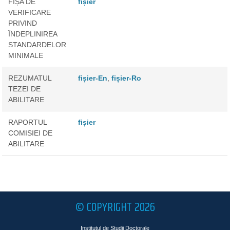
FIȘA DE
fișier
VERIFICARE
PRIVIND
ÎNDEPLINIREA
STANDARDELOR
MINIMALE
REZUMATUL
fișier-En
,
fișier-Ro
TEZEI DE
ABILITARE
RAPORTUL
fișier
COMISIEI DE
ABILITARE
© COPYRIGHT 2026
Institutul de Studii Doctorale