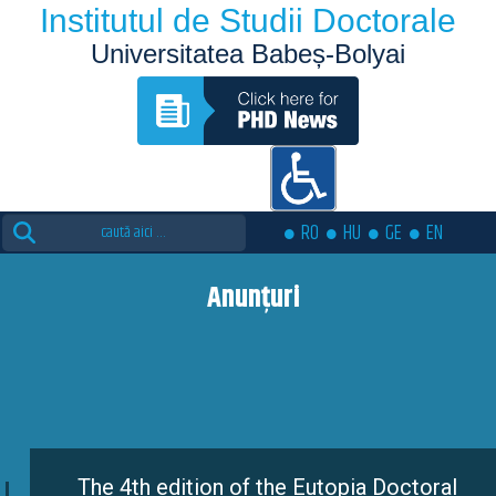
Institutul de Studii Doctorale
Universitatea Babeș-Bolyai
Search
RO
HU
GE
EN
for:
Anunțuri
The 4th edition of the Eutopia Doctoral