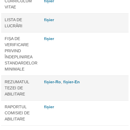
CURRICULUM
fișier
VITAE
LISTA DE
fișier
LUCRĂRI
FIȘA DE
fișier
VERIFICARE
PRIVIND
ÎNDEPLINIREA
STANDARDELOR
MINIMALE
REZUMATUL
fișier-Ro
,
fișier-En
TEZEI DE
ABILITARE
RAPORTUL
fișier
COMISIEI DE
ABILITARE