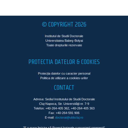
© COPYRIGHT 2026
Institutul de Studii Doctorale
Universitatea Babeş-Bolyai
Toate drepturile rezervate
PROTECTIA DATELOR & COOKIES
Protecția datelor cu caracter personal
Politica de utilizare a cookies-urilor
CONTACT
Adresa: Sediul Institutului de Studii Doctorale
Cluj-Napoca, Str. Universităţii nr. 7-9
Telefon: +40-264-405 362, +40-264-405 363
Fax: +40-264-591 906
E-mail:
doctorat@ubbcluj.ro
"E o mare fericire să lărgeşti hotarele cunoaşterii omeneşti"