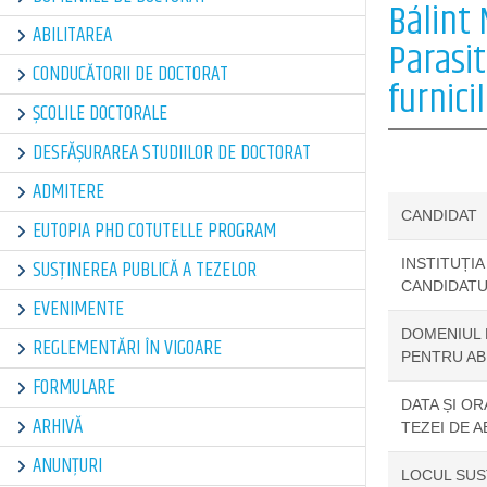
Bálint
ABILITAREA
Parasit
CONDUCĂTORII DE DOCTORAT
furnicil
ȘCOLILE DOCTORALE
DESFĂȘURAREA STUDIILOR DE DOCTORAT
ADMITERE
CANDIDAT
EUTOPIA PHD COTUTELLE PROGRAM
SUSȚINEREA PUBLICĂ A TEZELOR
INSTITUȚIA
CANDIDATU
EVENIMENTE
DOMENIUL 
REGLEMENTĂRI ÎN VIGOARE
PENTRU AB
FORMULARE
DATA ȘI OR
ARHIVĂ
TEZEI DE A
ANUNȚURI
LOCUL SUSȚ