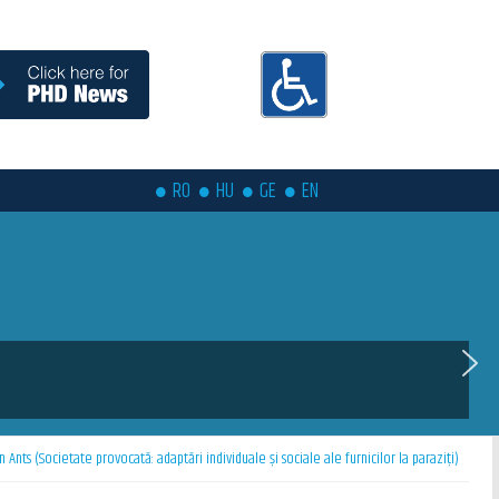
RO
HU
GE
EN
Ants (Societate provocată: adaptări individuale și sociale ale furnicilor la paraziți)