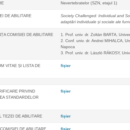
RE
Nevertebratelor (SZN, etajul 1)
EI DE ABILITARE
Society Challenged: Individual and Soc
adaptări individuale și sociale ale furni
A COMISIEI DE ABILITARE
1. Prof. univ. dr. Zoltán BARTA, Univ
2. Conf. univ. dr. Andrei MIHALCA, Uni
Napoca
3. Prof. univ. dr. László RÁKOSY, Uni
 VITAE ȘI LISTA DE
fișier
RIFICARE PRIVIND
fișier
REA STANDARDELOR
 TEZEI DE ABILITARE
fișier
OMISIEI DE ABILITARE
fișier