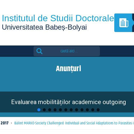
Institutul de Studii Doctorale
Universitatea Babeș-Bolyai
Search
for:
Anunțuri
Evaluarea mobilităților academice outgoing
2017
›
Bálint MARKÓ-Society Challenged: Individual and Social Adaptations to Parasites in 