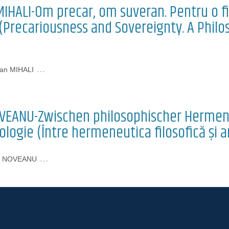
MIHALI-Om precar, om suveran. Pentru o fi
 (Precariousness and Sovereignty. A Philos
…
ian MIHALI
OVEANU-Zwischen philosophischer Herme
logie (Între hermeneutica filosofică și
…
na NOVEANU