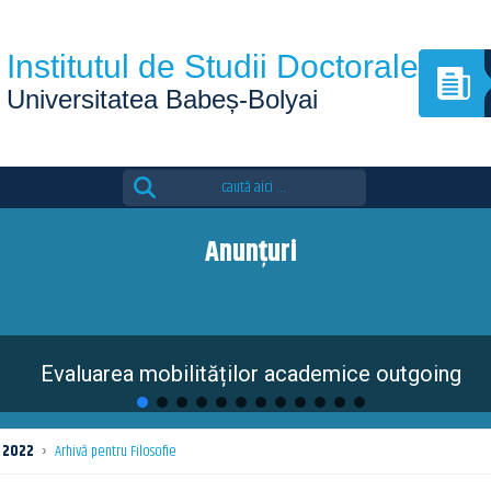
Institutul de Studii Doctorale
Universitatea Babeș-Bolyai
Search
for:
Anunțuri
Evaluarea mobilităților academice outgoing
2022
›
Arhivă pentru Filosofie