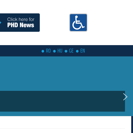
RO
HU
GE
EN