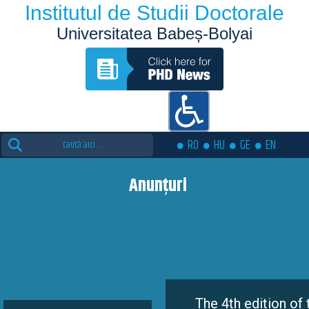
Institutul de Studii Doctorale
Universitatea Babeș-Bolyai
Search
RO
HU
GE
EN
for:
Anunțuri
The 4th edition of the Eutopia D