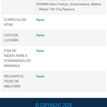
ROMAN Alina Felicia, Universitatea „Babeș
– Bolyai” din Cluj-Napoca
CURRICULUM
fișier
VITAE
LISTA DE
fișier
LUCRĂRI
FIȘA DE
fișier
ÎNDEPLINIRE A
STANDARDELOR
MINIMALE
REZUMATUL
fișier
TEZEI DE
ABILITARE
© COPYRIGHT 2026