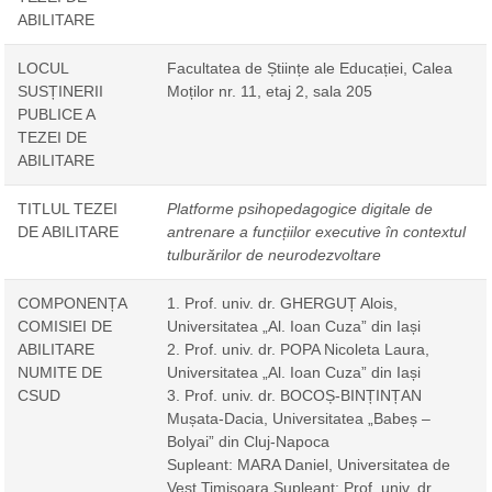
ABILITARE
LOCUL
Facultatea de Științe ale Educației, Calea
SUSȚINERII
Moților nr. 11, etaj 2, sala 205
PUBLICE A
TEZEI DE
ABILITARE
TITLUL TEZEI
Platforme psihopedagogice digitale de
DE ABILITARE
antrenare a funcțiilor executive în contextul
tulburărilor de neurodezvoltare
COMPONENȚA
1. Prof. univ. dr. GHERGUȚ Alois,
COMISIEI DE
Universitatea „Al. Ioan Cuza” din Iași
ABILITARE
2. Prof. univ. dr. POPA Nicoleta Laura,
NUMITE DE
Universitatea „Al. Ioan Cuza” din Iași
CSUD
3. Prof. univ. dr. BOCOȘ-BINȚINȚAN
Mușata-Dacia, Universitatea „Babeș –
Bolyai” din Cluj-Napoca
Supleant: MARA Daniel, Universitatea de
Vest Timișoara Supleant: Prof. univ. dr.