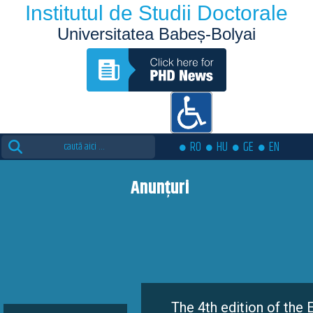
Institutul de Studii Doctorale
Universitatea Babeș-Bolyai
Search
RO
HU
GE
EN
for:
Anunțuri
The 4th edition of the Eutopia Do