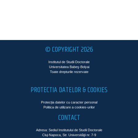
© COPYRIGHT 2026
Institutul de Studii Doctorale
Universitatea Babeş-Bolyai
Toate drepturile rezervate
PROTECTIA DATELOR & COOKIES
Protecția datelor cu caracter personal
Politica de utilizare a cookies-urilor
CONTACT
Adresa: Sediul Institutului de Studii Doctorale
Cluj-Napoca, Str. Universităţii nr. 7-9