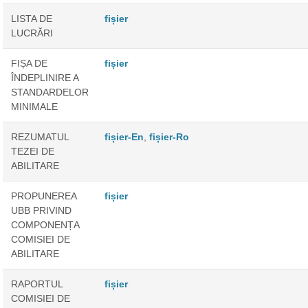
LISTA DE
fișier
LUCRĂRI
FIȘA DE
fișier
ÎNDEPLINIRE A
STANDARDELOR
MINIMALE
REZUMATUL
fișier-En
,
fișier-Ro
TEZEI DE
ABILITARE
PROPUNEREA
fișier
UBB PRIVIND
COMPONENȚA
COMISIEI DE
ABILITARE
RAPORTUL
fișier
COMISIEI DE