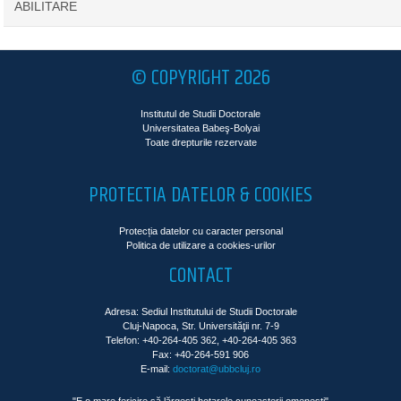
ABILITARE
© COPYRIGHT 2026
Institutul de Studii Doctorale
Universitatea Babeş-Bolyai
Toate drepturile rezervate
PROTECTIA DATELOR & COOKIES
Protecția datelor cu caracter personal
Politica de utilizare a cookies-urilor
CONTACT
Adresa: Sediul Institutului de Studii Doctorale
Cluj-Napoca, Str. Universităţii nr. 7-9
Telefon: +40-264-405 362, +40-264-405 363
Fax: +40-264-591 906
E-mail:
doctorat@ubbcluj.ro
"E o mare fericire să lărgeşti hotarele cunoaşterii omeneşti"