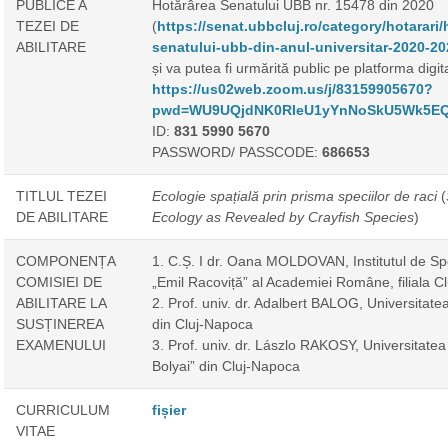
PUBLICE A
Hotărârea Senatului UBB nr. 15478 din 2020
TEZEI DE
(
https://senat.ubbcluj.ro/category/hotarari/h
ABILITARE
senatului-ubb-din-anul-universitar-2020-20
și va putea fi urmărită public pe platforma digit
https://us02web.zoom.us/j/83159905670?
pwd=WU9UQjdNK0RIeU1yYnNoSkU5Wk5E
ID:
831 5990 5670
PASSWORD/ PASSCODE:
686653
TITLUL TEZEI
Ecologie spațial
ă
prin prisma speciilor de raci
(
DE ABILITARE
Ecology as Revealed by Crayfish Species
)
COMPONENȚA
1. C.Ș. I dr. Oana MOLDOVAN, Institutul de Sp
COMISIEI DE
„Emil Racoviță” al Academiei Române, filiala C
ABILITARE LA
2. Prof. univ. dr. Adalbert BALOG, Universitate
SUSȚINEREA
din Cluj-Napoca
EXAMENULUI
3. Prof. univ. dr. Lászlo RAKOSY, Universitate
Bolyai” din Cluj-Napoca
CURRICULUM
fișier
VITAE