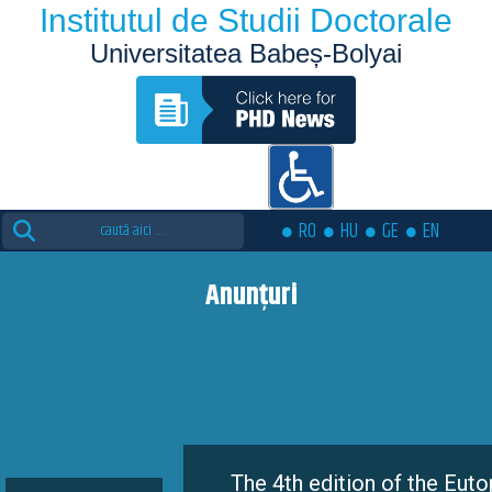
Institutul de Studii Doctorale
Universitatea Babeș-Bolyai
Search
RO
HU
GE
EN
for:
Anunțuri
The 4th edition of the Eutopia Doctoral