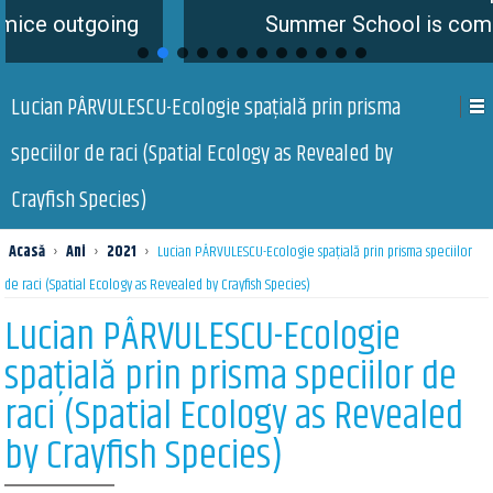
ng
Summer School is coming soon
Lucian PÂRVULESCU-Ecologie spațială prin prisma
speciilor de raci (Spatial Ecology as Revealed by
Crayfish Species)
Acasă
›
Ani
›
2021
›
Lucian PÂRVULESCU-Ecologie spațială prin prisma speciilor
de raci (Spatial Ecology as Revealed by Crayfish Species)
Lucian PÂRVULESCU-Ecologie
spațială prin prisma speciilor de
raci (Spatial Ecology as Revealed
by Crayfish Species)