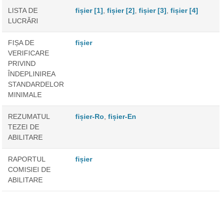
LISTA DE
fișier [1]
,
fișier [2]
,
fișier [3]
,
fișier [4]
LUCRĂRI
FIȘA DE
fișier
VERIFICARE
PRIVIND
ÎNDEPLINIREA
STANDARDELOR
MINIMALE
REZUMATUL
fișier-Ro
,
fișier-En
TEZEI DE
ABILITARE
RAPORTUL
fișier
COMISIEI DE
ABILITARE