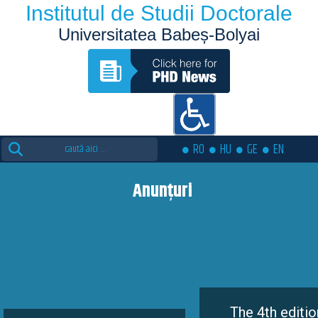
Institutul de Studii Doctorale
Universitatea Babeș-Bolyai
Search
RO
HU
GE
EN
for:
Anunțuri
The 4th edition of the Eutopi