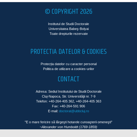
© COPYRIGHT 2026
Institutul de Studii Doctorale
Universitatea Babeş-Bolyai
Toate drepturile rezervate
PROTECTIA DATELOR & COOKIES
Protecția datelor cu caracter personal
Politica de utilizare a cookies-urilor
CONTACT
Adresa: Sediul Institutului de Studii Doctorale
Cluj-Napoca, Str. Universităţii nr. 7-9
Telefon: +40-264-405 362, +40-264-405 363
Fax: +40-264-591 906
E-mail:
doctorat@ubbcluj.ro
"E o mare fericire să lărgeşti hotarele cunoaşterii omeneşti"
~Alexander von Humboldt (1769-1859)