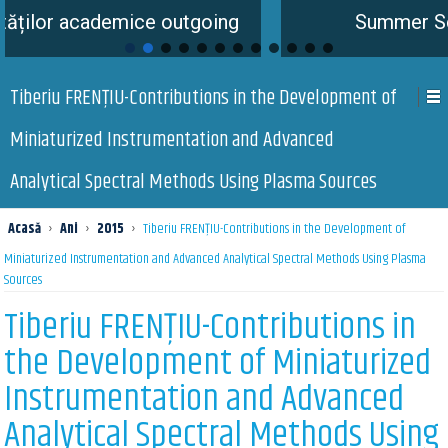
ice outgoing
Summer School is comin
Tiberiu FRENȚIU-Contributions in the Development of
Miniaturized Instrumentation and Advanced
Analytical Spectral Methods Using Plasma Sources
Acasă
›
Ani
›
2015
›
Tiberiu FRENȚIU-Contributions in the Development of
Miniaturized Instrumentation and Advanced Analytical Spectral Methods Using Plasma
Sources
Tiberiu FRENȚIU-Contributions in
the Development of Miniaturized
Instrumentation and Advanced
Analytical Spectral Methods Using