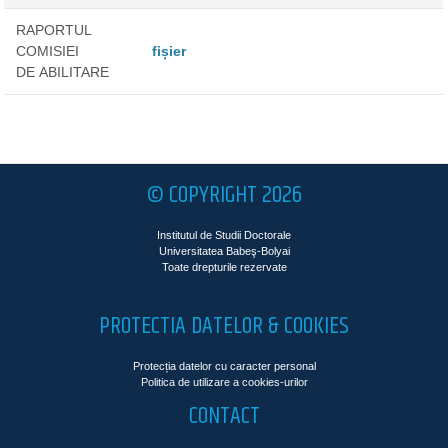
RAPORTUL
COMISIEI
fișier
DE ABILITARE
© COPYRIGHT 2026
Institutul de Studii Doctorale
Universitatea Babeş-Bolyai
Toate drepturile rezervate
PROTECTIA DATELOR & COOKIES
Protecția datelor cu caracter personal
Politica de utilizare a cookies-urilor
CONTACT