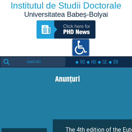
Institutul de Studii Doctorale
Universitatea Babeș-Bolyai
Search
RO
HU
GE
EN
for:
Anunțuri
The 4th edition of the Eutopia Doct