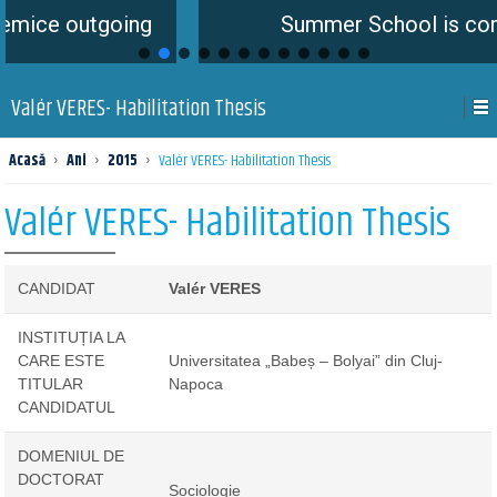
tgoing
Summer School is coming soon
Valér VERES- Habilitation Thesis
Acasă
›
Ani
›
2015
›
Valér VERES- Habilitation Thesis
Valér VERES- Habilitation Thesis
CANDIDAT
Valér VERES
INSTITUȚIA LA
CARE ESTE
Universitatea „Babeș – Bolyai” din Cluj-
TITULAR
Napoca
CANDIDATUL
DOMENIUL DE
DOCTORAT
Sociologie