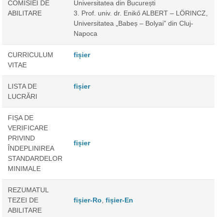
COMISIEI DE
Universitatea din București
ABILITARE
3. Prof. univ. dr. Enikő ALBERT – LÖRINCZ,
Universitatea „Babeș – Bolyai” din Cluj-
Napoca
CURRICULUM
fișier
VITAE
LISTA DE
fișier
LUCRĂRI
FIȘA DE
VERIFICARE
PRIVIND
fișier
ÎNDEPLINIREA
STANDARDELOR
MINIMALE
REZUMATUL
TEZEI DE
fișier-Ro
,
fișier-En
ABILITARE