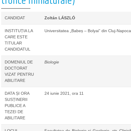
trofice miniaturale)
CANDIDAT
Zoltán LÁSZLÓ
INSTITUȚIA LA
Universitatea „Babeș – Bolyai” din Cluj-Napoca
CARE ESTE
TITULAR
CANDIDATUL
DOMENIUL DE
Biologie
DOCTORAT
VIZAT PENTRU
ABILITARE
DATA ȘI ORA
24 iunie 2021, ora 11
SUSȚINERII
PUBLICE A
TEZEI DE
ABILITARE
LOCUL
Facultatea de Biologie și Geologie, str. Clinicil