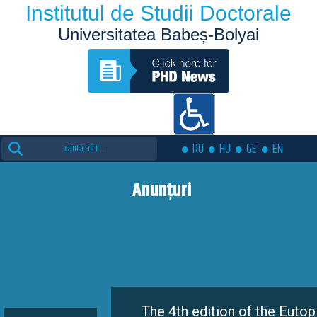
Institutul de Studii Doctorale
Universitatea Babeș-Bolyai
Search
RO
HU
GE
EN
for:
Anunțuri
The 4th edition of the Eutopia Doctoral