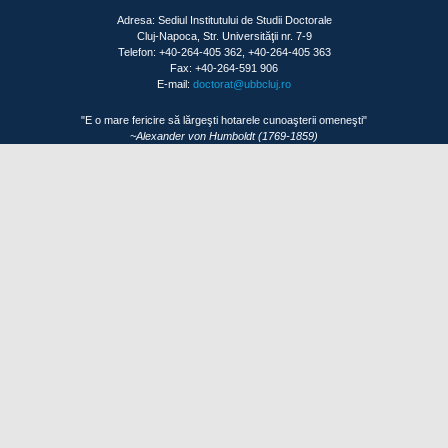
Adresa: Sediul Institutului de Studii Doctorale
Cluj-Napoca, Str. Universităţii nr. 7-9
Telefon: +40-264-405 362, +40-264-405 363
Fax: +40-264-591 906
E-mail:
doctorat@ubbcluj.ro
"E o mare fericire să lărgeşti hotarele cunoaşterii omeneşti"
~Alexander von Humboldt (1769-1859)