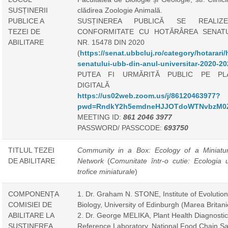
SUSȚINERII
clădirea Zoologie Animală.
PUBLICE A
SUSȚINEREA PUBLICĂ SE REALIZ
TEZEI DE
CONFORMITATE CU HOTĂRÂREA SENAT
ABILITARE
NR. 15478 DIN 2020
(
https://senat.ubbcluj.ro/category/hotarari/h
senatului-ubb-din-anul-universitar-2020-20
PUTEA FI URMĂRITĂ PUBLIC PE PL
DIGITALĂ
https://us02web.zoom.us/j/86120463977?
pwd=RndkY2h5emdneHJJOTdoWTNvbzM0
MEETING ID:
861 2046 3977
PASSWORD/ PASSCODE:
693750
TITLUL TEZEI
Community in a Box: Ecology of a Miniatu
DE ABILITARE
Network
(
Comunitate într-o cutie: Ecologia u
trofice miniaturale
)
COMPONENȚA
1. Dr. Graham N. STONE, Institute of Evolutio
COMISIEI DE
Biology, University of Edinburgh (Marea Britani
ABILITARE LA
2. Dr. George MELIKA, Plant Health Diagnostic
SUSȚINEREA
Reference Laboratory, National Food Chain Sa