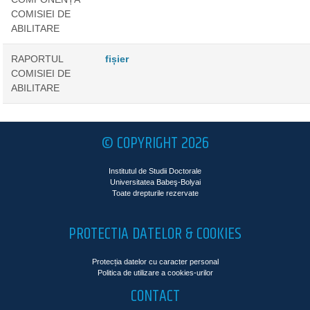
COMISIEI DE
ABILITARE
RAPORTUL
fișier
COMISIEI DE
ABILITARE
© COPYRIGHT 2026
Institutul de Studii Doctorale
Universitatea Babeş-Bolyai
Toate drepturile rezervate
PROTECTIA DATELOR & COOKIES
Protecția datelor cu caracter personal
Politica de utilizare a cookies-urilor
CONTACT