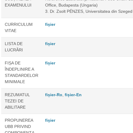
EXAMENULUI
Office, Budapesta (Ungaria)
3. Dr. Zsolt PÉNZES, Universitatea din Szeged
CURRICULUM
fișier
VITAE
LISTA DE
fișier
LUCRĂRI
FIȘA DE
fișier
ÎNDEPLINIRE A
STANDARDELOR
MINIMALE
REZUMATUL
fișier-Ro
,
fișier-En
TEZEI DE
ABILITARE
PROPUNEREA
fișier
UBB PRIVIND
COMPONENȚA