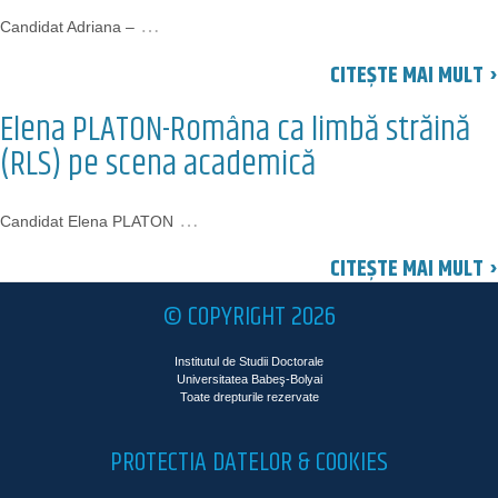
…
Candidat Adriana –
CITEȘTE MAI MULT ›
Elena PLATON-Româna ca limbă străină
(RLS) pe scena academică
…
Candidat Elena PLATON
CITEȘTE MAI MULT ›
© COPYRIGHT 2026
Institutul de Studii Doctorale
Universitatea Babeş-Bolyai
Toate drepturile rezervate
PROTECTIA DATELOR & COOKIES