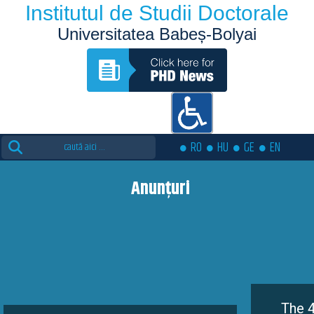
Institutul de Studii Doctorale
Universitatea Babeș-Bolyai
Search
RO
HU
GE
EN
for:
Anunțuri
The 4th edition