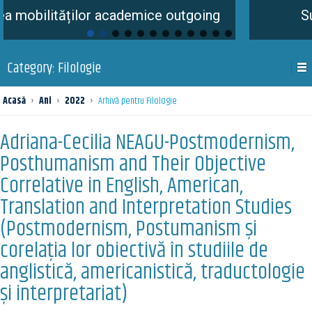
ăților academice outgoing
Summer Sch
Category:
Filologie
Acasă
›
Ani
›
2022
›
Arhivă pentru Filologie
Adriana-Cecilia NEAGU-Postmodernism,
Posthumanism and Their Objective
Correlative in English, American,
Translation and Interpretation Studies
(Postmodernism, Postumanism și
corelația lor obiectivă în studiile de
anglistică, americanistică, traductologie
și interpretariat)