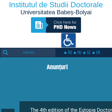
Institutul de Studii Doctorale
Universitatea Babeș-Bolyai
Search
RO
HU
GE
EN
for:
Anunțuri
The 4th edition of the Eutopia Doctoral