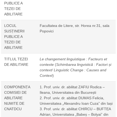
PUBLICE A
TEZEI DE
ABILITARE
LOCUL
Facultatea de Litere, str. Horea nr.31, sala
SUSȚINERII
Popovici
PUBLICE A
TEZEI DE
ABILITARE
TITLUL TEZEI
Le changement linguistique : Facteurs et
DE ABILITARE
contexte
(
Schimbarea lingvistică : Factori și
context/ Linguistic Change : Causes and
Context
)
COMPONENȚA
1. Prof. univ. dr. abilitat ZAFIU Rodica –
COMISIEI DE
Ileana, Universitatea din București
ABILITARE
2. Prof. univ. dr. abilitat DUMAS Felicia,
NUMITE DE
Universitatea „Alexandru Ioan Cuza” din Iași
CNATDCU
3. Prof. univ. dr. abilitat CHIRCU – BUFTEA
Adrian, Universitatea „Babeș – Bolyai” din