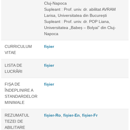
Cluj-Napoca
Supleant : Prof. univ. dr. abilitat AVRAM
Larisa, Universitatea din București
Supleant : Prof. univ. dr. POP Liana,
Universitatea „Babeș – Bolyai” din Cluj-
Napoca
CURRICULUM
fișier
VITAE
LISTA DE
fișier
LUCRĂRI
FIȘA DE
fișier
ÎNDEPLINIRE A
STANDARDELOR
MINIMALE
REZUMATUL
fișier-Ro
,
fișier-En
,
fișier-Fr
TEZEI DE
ABILITARE