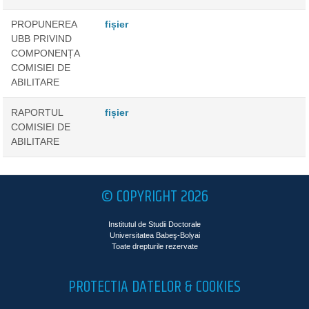
PROPUNEREA
fișier
UBB PRIVIND
COMPONENȚA
COMISIEI DE
ABILITARE
RAPORTUL
fișier
COMISIEI DE
ABILITARE
© COPYRIGHT 2026
Institutul de Studii Doctorale
Universitatea Babeş-Bolyai
Toate drepturile rezervate
PROTECTIA DATELOR & COOKIES