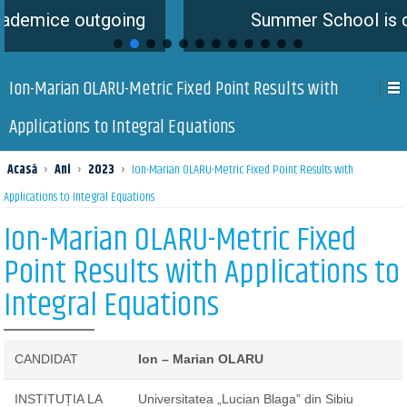
outgoing
Summer School is coming so
Ion-Marian OLARU-Metric Fixed Point Results with
Applications to Integral Equations
Acasă
›
Ani
›
2023
›
Ion-Marian OLARU-Metric Fixed Point Results with
Applications to Integral Equations
Ion-Marian OLARU-Metric Fixed
Point Results with Applications to
Integral Equations
CANDIDAT
Ion – Marian OLARU
INSTITUȚIA LA
Universitatea „Lucian Blaga” din Sibiu