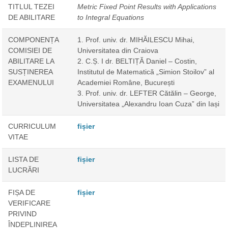
TITLUL TEZEI
Metric Fixed Point Results with Applications
DE ABILITARE
to Integral Equations
COMPONENȚA
1. Prof. univ. dr. MIHĂILESCU Mihai,
COMISIEI DE
Universitatea din Craiova
ABILITARE LA
2. C.Ș. I dr. BELTIȚĂ Daniel – Costin,
SUSȚINEREA
Institutul de Matematică „Simion Stoilov” al
EXAMENULUI
Academiei Române, București
3. Prof. univ. dr. LEFTER Cătălin – George,
Universitatea „Alexandru Ioan Cuza” din Iași
CURRICULUM
fișier
VITAE
LISTA DE
fișier
LUCRĂRI
FIȘA DE
fișier
VERIFICARE
PRIVIND
ÎNDEPLINIREA