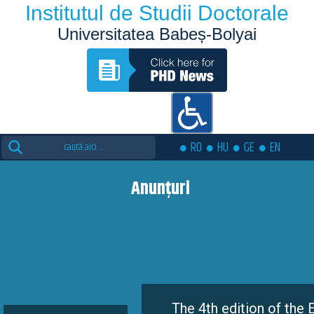
Institutul de Studii Doctorale
Universitatea Babeș-Bolyai
Search
RO
HU
GE
EN
for:
Anunțuri
The 4th edition of the Eutopia Do