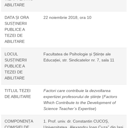
ABILITARE
DATA ȘI ORA
22 noiembrie 2018, ora 10
SUSȚINERII
PUBLICE A
TEZEI DE
ABILITARE
LOCUL
Facultatea de Psihologie și Științe ale
SUSȚINERII
Educației, str. Sindicatelor nr. 7, sala 11
PUBLICE A
TEZEI DE
ABILITARE
TITLUL TEZEI
Factori care contribuie la dezvoltarea
DE ABILITARE
expertizei profesorului de științe
(
Factors
Which Contribute to the Development of
Science Teacher’s Expertise
)
COMPONENȚA
1. Prof. univ. dr. Constantin CUCOȘ,
COMISIEI DE
Universitatea „Alexandru Ioan Cuza” din Iași