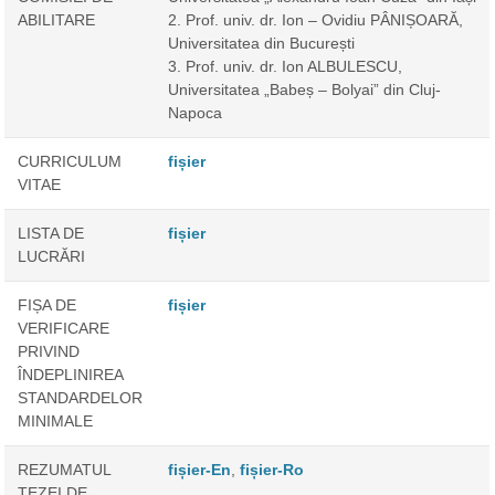
ABILITARE
2. Prof. univ. dr. Ion – Ovidiu PÂNIȘOARĂ,
Universitatea din București
3. Prof. univ. dr. Ion ALBULESCU,
Universitatea „Babeș – Bolyai” din Cluj-
Napoca
CURRICULUM
fișier
VITAE
LISTA DE
fișier
LUCRĂRI
FIȘA DE
fișier
VERIFICARE
PRIVIND
ÎNDEPLINIREA
STANDARDELOR
MINIMALE
REZUMATUL
fișier-En
,
fișier-Ro
TEZEI DE