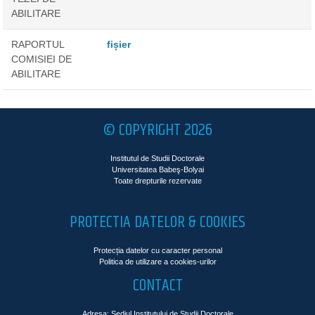
ABILITARE
RAPORTUL
fișier
COMISIEI DE
ABILITARE
© COPYRIGHT 2026
Institutul de Studii Doctorale
Universitatea Babeş-Bolyai
Toate drepturile rezervate
PROTECTIA DATELOR & COOKIES
Protecția datelor cu caracter personal
Politica de utilizare a cookies-urilor
CONTACT
Adresa: Sediul Institutului de Studii Doctorale