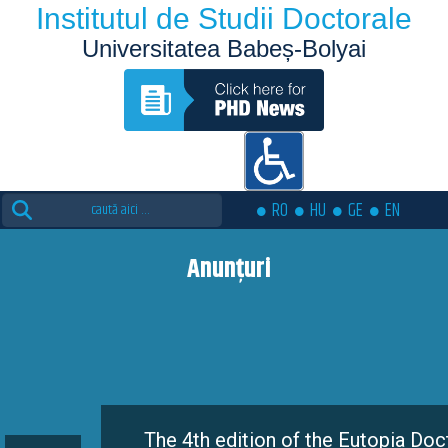
Institutul de Studii Doctorale
Universitatea Babeș-Bolyai
Search
RO
HU
GE
EN
for:
Anunțuri
The 4th edition of the Eutopia Doctoral