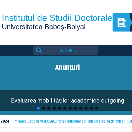
Institutul de Studii Doctorale
Universitatea Babeș-Bolyai
Search
for:
Anunțuri
Evaluarea mobilităților academice outgoing
2024
›
Mihaela-Daciana NATEA-Securitatea europeană și combaterea dezinformării (Eu