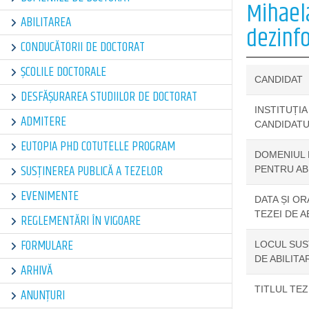
Mihael
ABILITAREA
dezinf
CONDUCĂTORII DE DOCTORAT
ȘCOLILE DOCTORALE
CANDIDAT
DESFĂȘURAREA STUDIILOR DE DOCTORAT
INSTITUȚIA
ADMITERE
CANDIDATU
EUTOPIA PHD COTUTELLE PROGRAM
DOMENIUL 
SUSȚINEREA PUBLICĂ A TEZELOR
PENTRU AB
EVENIMENTE
DATA ȘI OR
TEZEI DE A
REGLEMENTĂRI ÎN VIGOARE
FORMULARE
LOCUL SUSȚ
DE ABILITA
ARHIVĂ
TITLUL TEZ
ANUNȚURI