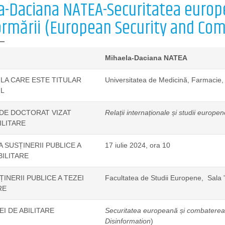
a-Daciana NATEA-Securitatea euro
ormării (European Security and Co
Mihaela-Daciana NATEA
 LA CARE ESTE TITULAR
Universitatea de Medicină, Farmacie,
L
DE DOCTORAT VIZAT
Relații internaționale și studii europen
ILITARE
A SUSȚINERII PUBLICE A
17 iulie 2024, ora 10
BILITARE
INERII PUBLICE A TEZEI
Facultatea de Studii Europene, Sala
RE
EI DE ABILITARE
Securitatea europeană și combaterea 
Disinformation
)