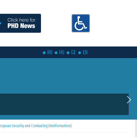
RO
HU
GE
EN
ropean Security and Combating Disinformation)