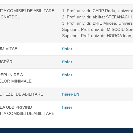
A COMISIEI DE ABILITARE
1. Prof. univ. dr. CARP Radu, Universi
 CNATDCU
2. Prof. univ. dr. abilitat ȘTEFANACH
3. Prof. univ. dr. BRIE Mircea, Univer
Supleant: Prof. univ. dr. MIȘCOIU Ser
Supleant: Prof. univ. dr. HORGA Ioan,
M VITAE
fisier
UCRĂRI
fisier
DEPLINIRE A
fisier
LOR MINIMALE
 TEZEI DE ABILITARE
fisier-EN
A UBB PRIVIND
fișier
A COMISIEI DE ABILITARE