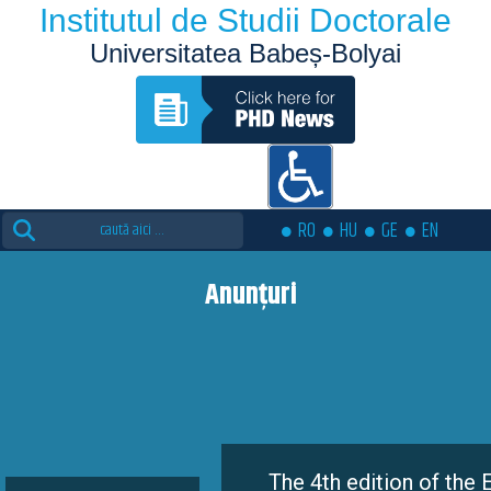
Institutul de Studii Doctorale
Universitatea Babeș-Bolyai
Search
RO
HU
GE
EN
for:
Anunțuri
The 4th edition of the Eutopia D