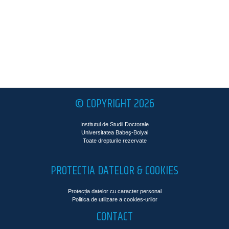
© COPYRIGHT 2026
Institutul de Studii Doctorale
Universitatea Babeş-Bolyai
Toate drepturile rezervate
PROTECTIA DATELOR & COOKIES
Protecția datelor cu caracter personal
Politica de utilizare a cookies-urilor
CONTACT