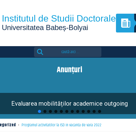
Institutul de Studii Doctorale
Universitatea Babeș-Bolyai
Search
for:
Anunțuri
Evaluarea mobilităților academice outgoing
egorized
›
Programul activitatilor la ISD in vacanta de vara 2022