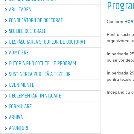
Program
ABILITAREA
CONDUCĂTORII DE DOCTORAT
Conform
HCA 
ȘCOLILE DOCTORALE
Pentru sustine
DESFĂȘURAREA STUDIILOR DE DOCTORAT
organizarea su
ADMITERE
In perioada 25
nu se vor depu
EUTOPIA PHD COTUTELLE PROGRAM
SUSȚINEREA PUBLICĂ A TEZELOR
În perioada 2
pentru tezele 
EVENIMENTE
Începând cu da
REGLEMENTĂRI ÎN VIGOARE
FORMULARE
ARHIVĂ
ANUNȚURI