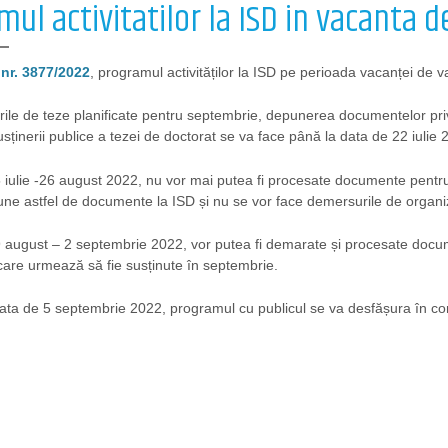
ul activitatilor la ISD in vacanta 
nr. 3877/2022
, programul activităților la ISD pe perioada vacanței de 
rile de teze planificate pentru septembrie, depunerea documentelor priv
sținerii publice a tezei de doctorat se va face până la data de 22 iulie 2
 iulie -26 august 2022, nu vor mai putea fi procesate documente pentru
ne astfel de documente la ISD și nu se vor face demersurile de organiza
9 august – 2 septembrie 2022, vor putea fi demarate și procesate docu
care urmează să fie susținute în septembrie.
ta de 5 septembrie 2022, programul cu publicul se va desfășura în con