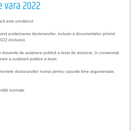
de vara 2022
vară este următorul:
ind școlarizarea doctoranzilor, inclusiv a documentelor privind
022 (inclusiv).
 dosarele de susținere publică a tezei de doctorat, în consecință
re a susținerii publice a tezei.
mentele doctoranzilor numai pentru cazurile bine argumentate,
diții normale.