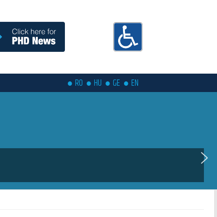
RO
HU
GE
EN