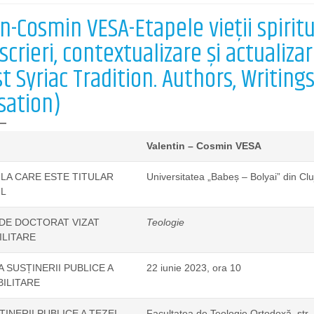
n-Cosmin VESA-Etapele vieții spiritua
 scrieri, contextualizare și actualiza
t Syriac Tradition. Authors, Writing
sation)
Valentin – Cosmin VESA
 LA CARE ESTE TITULAR
Universitatea „Babeș – Bolyai” din Cl
L
DE DOCTORAT VIZAT
Teologie
ILITARE
A SUSȚINERII PUBLICE A
22 iunie 2023, ora 10
BILITARE
INERII PUBLICE A TEZEI
Facultatea de Teologie Ortodoxă, str. 