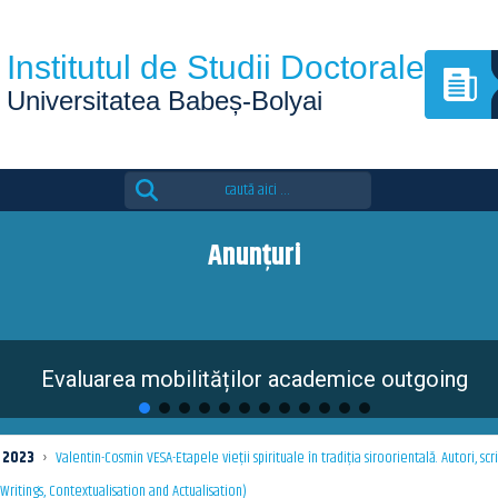
Institutul de Studii Doctorale
Universitatea Babeș-Bolyai
Search
for:
Anunțuri
Evaluarea mobilităților academice outgoing
2023
›
Valentin-Cosmin VESA-Etapele vieții spirituale în tradiția siroorientală. Autori, scr
 Writings, Contextualisation and Actualisation)