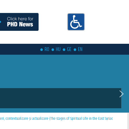
RO
HU
GE
EN
ieri, contextualizare și actualizare (The stages of Spiritual Life in the East Syriac