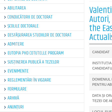
Valenti
ABILITAREA
Autori,
CONDUCĂTORII DE DOCTORAT
the Eas
ȘCOLILE DOCTORALE
Actuali
DESFĂȘURAREA STUDIILOR DE DOCTORAT
ADMITERE
EUTOPIA PHD COTUTELLE PROGRAM
CANDIDAT
SUSȚINEREA PUBLICĂ A TEZELOR
INSTITUȚIA
CANDIDATU
EVENIMENTE
REGLEMENTĂRI ÎN VIGOARE
DOMENIUL 
PENTRU AB
FORMULARE
DATA ȘI OR
ARHIVĂ
TEZEI DE A
ANUNȚURI
LOCUL SUSȚ