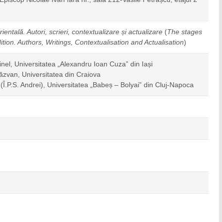
orientală. Autori, scrieri, contextualizare și actualizare
(
The stages
dition. Authors, Writings, Contextualisation and Actualisation
)
tinel, Universitatea „Alexandru Ioan Cuza” din Iași
Răzvan, Universitatea din Craiova
(Î.P.S. Andrei), Universitatea „Babeș – Bolyai” din Cluj-Napoca