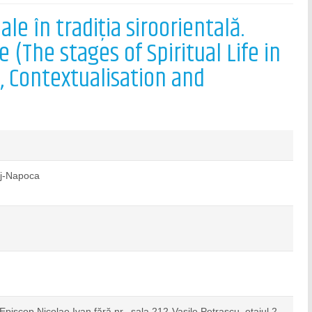
le în tradiția siroorientală.
re (The stages of Spiritual Life in
s, Contextualisation and
uj-Napoca
Episcop Nicolae Ivan fără nr., sala 212-Vasile Petrașcu, etajul 2