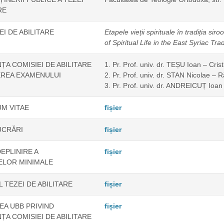
RE
EI DE ABILITARE
Etapele vieții spirituale în tradiția siro
of Spiritual Life in the East Syriac Tra
A COMISIEI DE ABILITARE
1. Pr. Prof. univ. dr. TEȘU Ioan – Cris
EREA EXAMENULUI
2. Pr. Prof. univ. dr. STAN Nicolae – 
3. Pr. Prof. univ. dr. ANDREICUȚ Ioan 
M VITAE
fișier
UCRĂRI
fișier
DEPLINIRE A
fișier
LOR MINIMALE
 TEZEI DE ABILITARE
fișier
A UBB PRIVIND
fișier
A COMISIEI DE ABILITARE