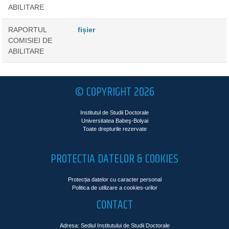
ABILITARE
RAPORTUL
fișier
COMISIEI DE
ABILITARE
© COPYRIGHT 2026
Institutul de Studii Doctorale
Universitatea Babeş-Bolyai
Toate drepturile rezervate
PROTECTIA DATELOR & COOKIES
Protecția datelor cu caracter personal
Politica de utilizare a cookies-urilor
CONTACT
Adresa: Sediul Institutului de Studii Doctorale