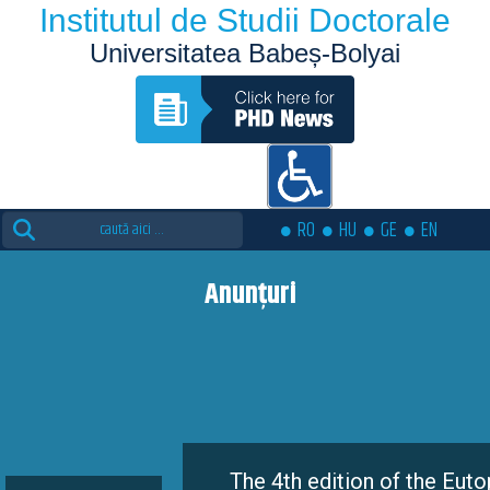
Institutul de Studii Doctorale
Universitatea Babeș-Bolyai
Search
RO
HU
GE
EN
for:
Anunțuri
The 4th edition of the Eutopia Doctora