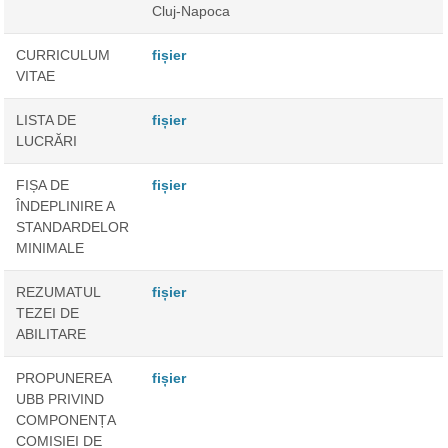
Cluj-Napoca
CURRICULUM
fișier
VITAE
LISTA DE
fișier
LUCRĂRI
FIȘA DE
fișier
ÎNDEPLINIRE A
STANDARDELOR
MINIMALE
REZUMATUL
fișier
TEZEI DE
ABILITARE
PROPUNEREA
fișier
UBB PRIVIND
COMPONENȚA
COMISIEI DE