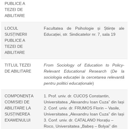
PUBLICE A
TEZEI DE
ABILITARE
LOCUL
Facultatea de Psihologie și Științe ale
SUSȚINERII
Educației, str. Sindicatelor nr. 7, sala 19
PUBLICE A
TEZEI DE
ABILITARE
TITLUL TEZEI
From Sociology of Education to Policy-
DE ABILITARE
Relevant Educational Research
(
De la
sociologia educației la cercetarea relevantă
pentru politici educaționale
)
COMPONENȚA
1. Prof. univ. dr. CUCOȘ Constantin,
COMISIEI DE
Universitatea „Alexandru Ioan Cuza” din Iași
ABILITARE LA
2. Conf. univ. dr. FRUMOS Florin – Vasile,
SUSȚINEREA
Universitatea „Alexandru Ioan Cuza” din Iași
EXAMENULUI
3. Conf. univ. dr. CATALANO Horațiu –
Roco, Universitatea „Babeș – Bolyai” din