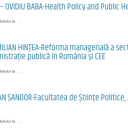
– OVIDIU BABA-Health Policy and Public H
…
atului la
ILIAN HINŢEA-Reforma managerială a secto
istraţie publică în România şi CEE
…
atului la
N ŞANDOR-Facultatea de Ştiinţe Politice, 
…
atului la