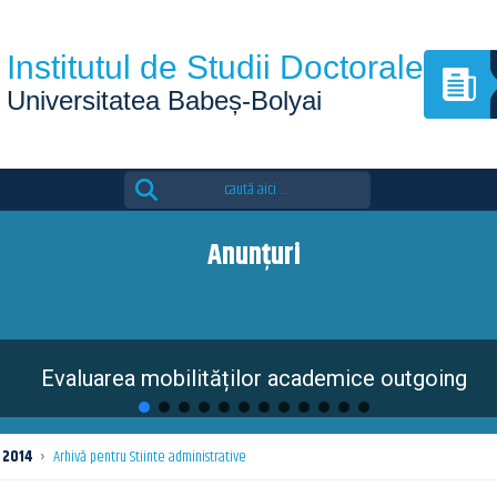
Institutul de Studii Doctorale
Universitatea Babeș-Bolyai
Search
for:
Anunțuri
Evaluarea mobilităților academice outgoing
2014
›
Arhivă pentru Stiinte administrative