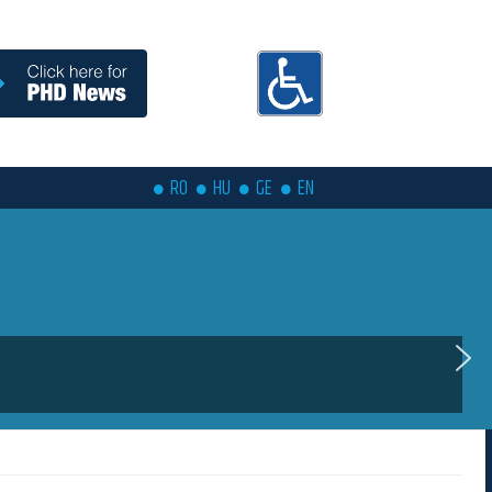
RO
HU
GE
EN