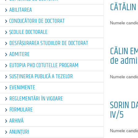
CĂTĂLIN 
ABILITAREA
CONDUCĂTORII DE DOCTORAT
Numele candid
ȘCOLILE DOCTORALE
DESFĂȘURAREA STUDIILOR DE DOCTORAT
CĂLIN EM
ADMITERE
de admin
EUTOPIA PHD COTUTELLE PROGRAM
SUSȚINEREA PUBLICĂ A TEZELOR
Numele candid
EVENIMENTE
REGLEMENTĂRI ÎN VIGOARE
SORIN DA
FORMULARE
IV/5
ARHIVĂ
ANUNȚURI
Numele candid