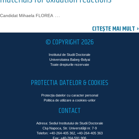
…
Candidat Mihaela FLOREA
CITEȘTE MAI MULT ›
© COPYRIGHT 2026
Institutul de Studii Doctorale
Universitatea Babeş-Bolyai
Toate drepturile rezervate
PROTECTIA DATELOR & COOKIES
Protecția datelor cu caracter personal
Politica de utilizare a cookies-urilor
CONTACT
Adresa: Sediul Institutului de Studii Doctorale
Cluj-Napoca, Str. Universităţii nr. 7-9
Telefon: +40-264-405 362, +40-264-405 363
Fax: +40-264-591 906