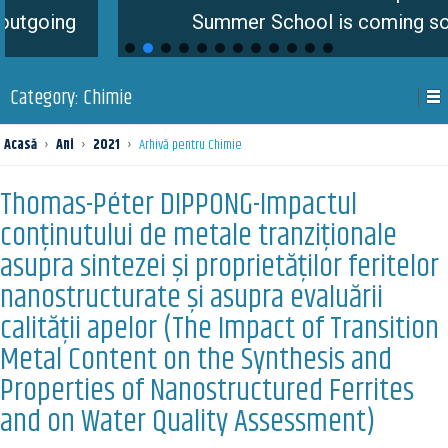
ng
Summer School is coming soon
Category:
Chimie
Acasă
›
Ani
›
2021
›
Arhivă pentru Chimie
Thomas-Péter DIPPONG-Impactul
conținutului de metale tranziționale
asupra sintezei și proprietăților feritelor
nanostructurate şi asupra evaluării
calității apelor (The Impact of Transition
Metal Content on the Synthesis and
Properties of Nanostructured Ferrites
and on Water Quality Assessment)