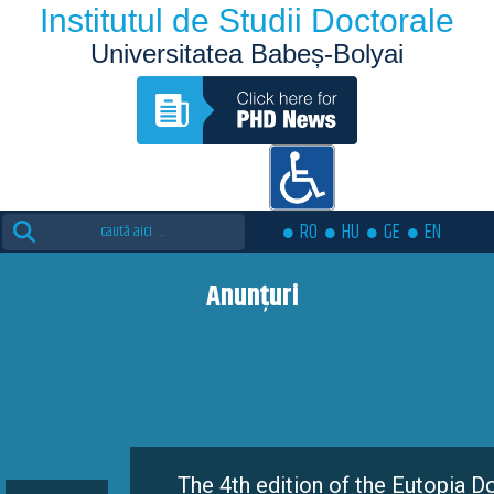
Institutul de Studii Doctorale
Universitatea Babeș-Bolyai
Search
RO
HU
GE
EN
for:
Anunțuri
The 4th edition of the Eutopia Doctoral