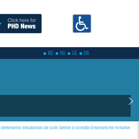
RO
HU
GE
EN
a demersurilor educaționale ale școlii, familiei și societății (Employing the Formative