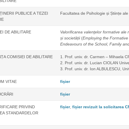
BILITARE
INERII PUBLICE A TEZEI
Facultatea de Psihologie și Științe ale 
RE
EI DE ABILITARE
Valorificarea valenţelor formative ale r
și societății
(
Employing the Formative 
Endeavours of the School, Family and
A COMISIEI DE ABILITARE
1. Prof. univ. dr. Carmen – Mihaela C
2. Prof. univ. dr. Lucian CIOLAN Unive
3. Prof. univ. dr. Ion ALBULESCU, Uni
M VITAE
fișier
UCRĂRI
fișier
RIFICARE PRIVIND
fișier
,
fișier revizuit la solicitare
REA STANDARDELOR