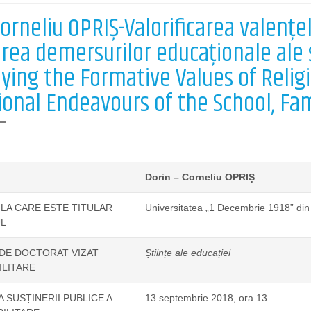
orneliu OPRIȘ-Valorificarea valenţel
rea demersurilor educaționale ale șco
ying the Formative Values of Relig
ional Endeavours of the School, Fam
Dorin – Corneliu OPRIȘ
 LA CARE ESTE TITULAR
Universitatea „1 Decembrie 1918” din 
L
DE DOCTORAT VIZAT
Științe ale educației
ILITARE
A SUSȚINERII PUBLICE A
13 septembrie 2018, ora 13