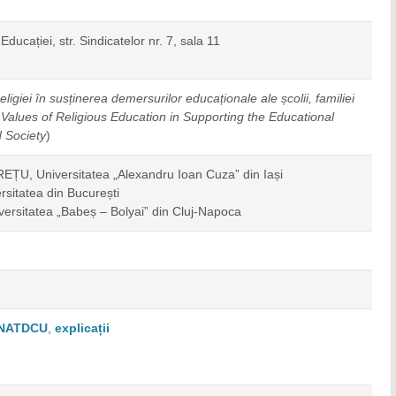
Educației, str. Sindicatelor nr. 7, sala 11
eligiei în susținerea demersurilor educaționale ale școlii, familiei
Values of Religious Education in Supporting the Educational
 Society
)
REȚU, Universitatea „Alexandru Ioan Cuza” din Iași
rsitatea din București
versitatea „Babeș – Bolyai” din Cluj-Napoca
a CNATDCU
,
explicații