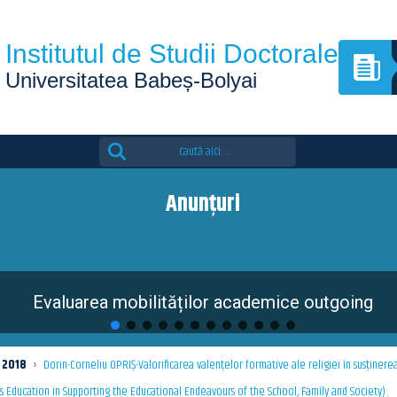
Institutul de Studii Doctorale
Universitatea Babeș-Bolyai
Search
for:
Anunțuri
valuarea mobilităților academice outgoing
2018
›
Dorin-Corneliu OPRIȘ-Valorificarea valenţelor formative ale religiei în susținere
s Education in Supporting the Educational Endeavours of the School, Family and Society)