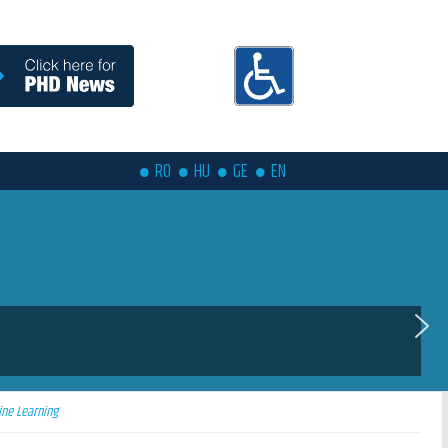
RO
HU
GE
EN
ine Learning