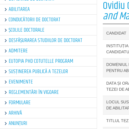
Ovidiu
ABILITAREA
and Ma
CONDUCĂTORII DE DOCTORAT
ȘCOLILE DOCTORALE
CANDIDAT
DESFĂȘURAREA STUDIILOR DE DOCTORAT
INSTITUȚIA
ADMITERE
CANDIDATU
EUTOPIA PHD COTUTELLE PROGRAM
DOMENIUL 
SUSȚINEREA PUBLICĂ A TEZELOR
PENTRU AB
EVENIMENTE
DATA ȘI OR
TEZEI DE A
REGLEMENTĂRI ÎN VIGOARE
FORMULARE
LOCUL SUSȚ
DE ABILITA
ARHIVĂ
TITLUL TEZ
ANUNȚURI