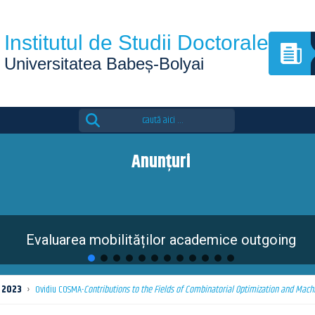
Institutul de Studii Doctorale
Universitatea Babeș-Bolyai
Search
for:
Anunțuri
Evaluarea mobilităților academice outgoing
2023
›
Ovidiu COSMA-
Contributions to the Fields of Combinatorial Optimization and Mach