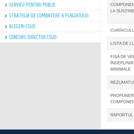
SERVICII PENTRU PUBLIC
COMPONENȚ
LA SUSȚIN
STRATEGIA DE COMBATERE A PLAGIATULUI
ALEGERI CSUD
CURRICULU
CONCURS DIRECTOR CSUD
LISTA DE L
FIȘA DE VE
ÎNDEPLINI
MINIMALE
REZUMATUL
PROPUNERE
COMPONENȚ
RAPORTUL C