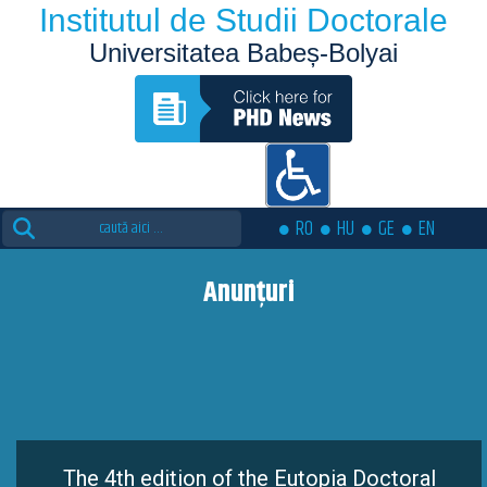
Institutul de Studii Doctorale
Universitatea Babeș-Bolyai
Search
RO
HU
GE
EN
for:
Anunțuri
The 4th edition of the Eutopia Doctoral