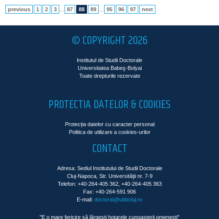
previous
1
2
3
...
87
88
89
...
95
96
97
next
© COPYRIGHT 2026
Institutul de Studii Doctorale
Universitatea Babeş-Bolyai
Toate drepturile rezervate
PROTECTIA DATELOR & COOKIES
Protecția datelor cu caracter personal
Politica de utilizare a cookies-urilor
CONTACT
Adresa: Sediul Institutului de Studii Doctorale
Cluj-Napoca, Str. Universităţii nr. 7-9
Telefon: +40-264-405 362, +40-264-405 363
Fax: +40-264-591 906
E-mail:
doctorat@ubbcluj.ro
"E o mare fericire să lărgeşti hotarele cunoaşterii omeneşti"