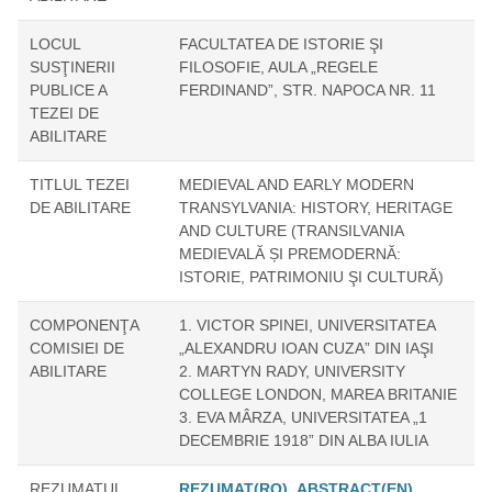
LOCUL
FACULTATEA DE ISTORIE ŞI
SUSŢINERII
FILOSOFIE, AULA „REGELE
PUBLICE A
FERDINAND”, STR. NAPOCA NR. 11
TEZEI DE
ABILITARE
TITLUL TEZEI
MEDIEVAL AND EARLY MODERN
DE ABILITARE
TRANSYLVANIA: HISTORY, HERITAGE
AND CULTURE (TRANSILVANIA
MEDIEVALĂ ȘI PREMODERNĂ:
ISTORIE, PATRIMONIU ŞI CULTURĂ)
COMPONENŢA
1. VICTOR SPINEI, UNIVERSITATEA
COMISIEI DE
„ALEXANDRU IOAN CUZA” DIN IAŞI
ABILITARE
2. MARTYN RADY, UNIVERSITY
COLLEGE LONDON, MAREA BRITANIE
3. EVA MÂRZA, UNIVERSITATEA „1
DECEMBRIE 1918” DIN ALBA IULIA
REZUMATUL
REZUMAT(RO)
,
ABSTRACT(EN)