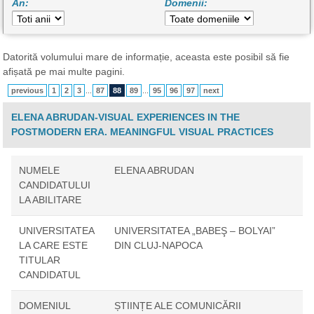
An:
Domenii:
Datorită volumului mare de informație, aceasta este posibil să fie
afișată pe mai multe pagini.
previous
1
2
3
...
87
88
89
...
95
96
97
next
ELENA ABRUDAN-VISUAL EXPERIENCES IN THE
POSTMODERN ERA. MEANINGFUL VISUAL PRACTICES
NUMELE
ELENA ABRUDAN
CANDIDATULUI
LA ABILITARE
UNIVERSITATEA
UNIVERSITATEA „BABEŞ – BOLYAI”
LA CARE ESTE
DIN CLUJ-NAPOCA
TITULAR
CANDIDATUL
DOMENIUL
ȘTIINȚE ALE COMUNICĂRII