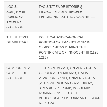
LOCUL
FACULTATEA DE ISTORIE ŞI
SUSŢINERII
FILOSOFIE, AULA „REGELE
PUBLICE A
FERDINAND”, STR. NAPOCA NR. 11
TEZEI DE
ABILITARE
TITLUL TEZEI
POLITICAL AND CANONICAL
DE ABILITARE
POSITION OF TRANSYLVANIA IN
CHRISTIANITAS DURING THE
PONTIFICATE OF INNOCENT III (1198-
1216)
COMPONENŢA
1. CEZARE ALZATI, UNIVERSITATEA
COMISIEI DE
CATOLICĂ DIN MILANO, ITALIA
ABILITARE
2. VICTOR SPINEI, UNIVERSITATEA
„ALEXANDRU IOAN CUZA” DIN IAŞI
3. MARIUS PORUMB, ACADEMIA
ROMÂNĂ (INSTITUTUL DE
ARHEOLOGIE ŞI ISTORIA ARTEI CLUJ-
NAPOCA)