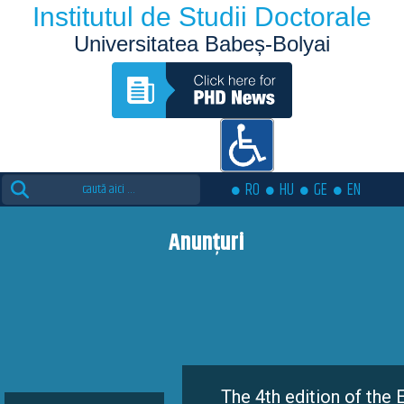
Institutul de Studii Doctorale
Universitatea Babeș-Bolyai
Search
RO
HU
GE
EN
for:
Anunțuri
The 4th edition of the Eutopia D