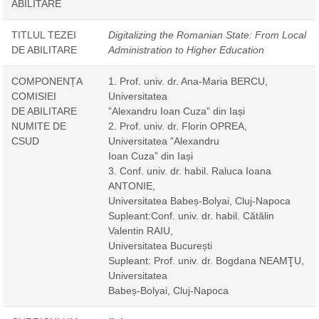
ABILITARE
TITLUL TEZEI
Digitalizing the Romanian State: From Local
DE ABILITARE
Administration to Higher Education
COMPONENȚA
1. Prof. univ. dr. Ana-Maria BERCU,
COMISIEI
Universitatea
DE ABILITARE
”Alexandru Ioan Cuza” din Iași
NUMITE DE
2. Prof. univ. dr. Florin OPREA,
CSUD
Universitatea ”Alexandru
Ioan Cuza” din Iași
3. Conf. univ. dr. habil. Raluca Ioana
ANTONIE,
Universitatea Babeș-Bolyai, Cluj-Napoca
Supleant:Conf. univ. dr. habil. Cătălin
Valentin RAIU,
Universitatea București
Supleant: Prof. univ. dr. Bogdana NEAMŢU,
Universitatea
Babeș-Bolyai, Cluj-Napoca