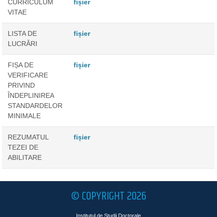
CURRICULUM
fișier
VITAE
LISTA DE
fișier
LUCRĂRI
FIȘA DE
fișier
VERIFICARE
PRIVIND
ÎNDEPLINIREA
STANDARDELOR
MINIMALE
REZUMATUL
fișier
TEZEI DE
ABILITARE
© COPYRIGHT 2026
Institutul de Studii Doctorale