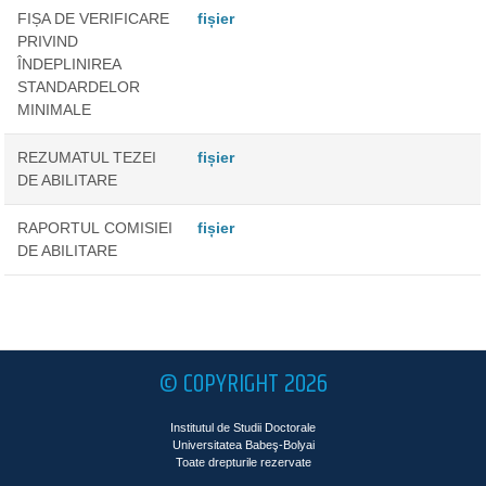
FIȘA DE VERIFICARE
fișier
PRIVIND
ÎNDEPLINIREA
STANDARDELOR
MINIMALE
REZUMATUL TEZEI
fișier
DE ABILITARE
RAPORTUL COMISIEI
fișier
DE ABILITARE
© COPYRIGHT 2026
Institutul de Studii Doctorale
Universitatea Babeş-Bolyai
Toate drepturile rezervate