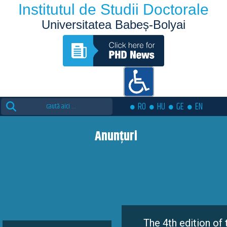
Institutul de Studii Doctorale
Universitatea Babeș-Bolyai
Search
RO
HU
GE
EN
for:
Anunțuri
The 4th edition of the Eutopia 