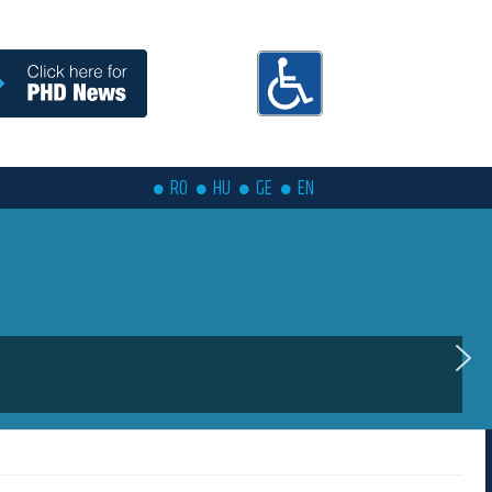
RO
HU
GE
EN