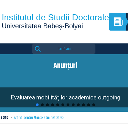
Institutul de Studii Doctorale
Universitatea Babeș-Bolyai
Search
for:
Anunțuri
Evaluarea mobilităților academice outgoing
2016
›
Arhivă pentru Stiinte administrative