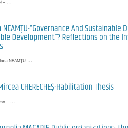
…
l –
 NEAMȚU-“Governance And Sustainable D
able Development”? Reflections on the I
s
…
gdana NEAMȚU
Mircea CHERECHEȘ-Habilitation Thesis
…
van –