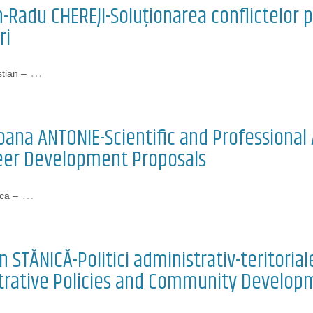
n-Radu CHEREJI-Soluționarea conflictelor p
ri
…
tian –
Ioana ANTONIE-Scientific and Profession
eer Development Proposals
…
ca –
on STĂNICĂ-Politici administrativ-teritoria
trative Policies and Community Develop