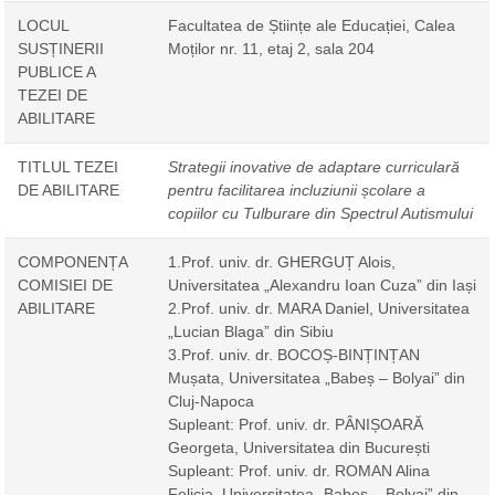
LOCUL
Facultatea de Științe ale Educației, Calea
SUSȚINERII
Moților nr. 11, etaj 2, sala 204
PUBLICE A
TEZEI DE
ABILITARE
TITLUL TEZEI
Strategii inovative de adaptare curriculară
DE ABILITARE
pentru facilitarea incluziunii școlare a
copiilor cu Tulburare din Spectrul Autismului
COMPONENȚA
1.Prof. univ. dr. GHERGUȚ Alois,
COMISIEI DE
Universitatea „Alexandru Ioan Cuza” din Iași
ABILITARE
2.Prof. univ. dr. MARA Daniel, Universitatea
„Lucian Blaga” din Sibiu
3.Prof. univ. dr. BOCOȘ-BINȚINȚAN
Mușata, Universitatea „Babeș – Bolyai” din
Cluj-Napoca
Supleant: Prof. univ. dr. PÂNIȘOARĂ
Georgeta, Universitatea din București
Supleant: Prof. univ. dr. ROMAN Alina
Felicia, Universitatea „Babeș – Bolyai” din