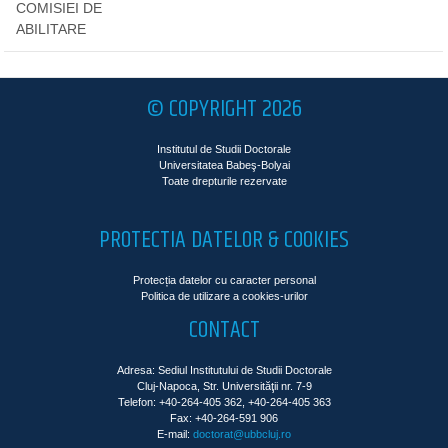
COMISIEI DE
ABILITARE
© COPYRIGHT 2026
Institutul de Studii Doctorale
Universitatea Babeş-Bolyai
Toate drepturile rezervate
PROTECTIA DATELOR & COOKIES
Protecția datelor cu caracter personal
Politica de utilizare a cookies-urilor
CONTACT
Adresa: Sediul Institutului de Studii Doctorale
Cluj-Napoca, Str. Universităţii nr. 7-9
Telefon: +40-264-405 362, +40-264-405 363
Fax: +40-264-591 906
E-mail:
doctorat@ubbcluj.ro