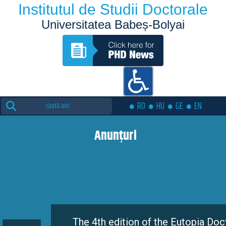
Institutul de Studii Doctorale
Universitatea Babeș-Bolyai
Search
RO
HU
GE
EN
for:
Anunțuri
The 4th edition of the Eutopia Doctoral