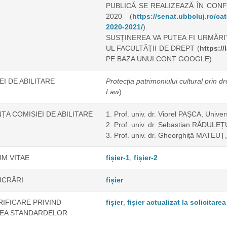
PUBLICĂ SE REALIZEAZĂ ÎN CON
2020 (
https://senat.ubbcluj.ro/ca
2020-2021/
).
SUSȚINEREA VA PUTEA FI URMĂRI
UL FACULTĂȚII DE DREPT (
https://
PE BAZA UNUI CONT GOOGLE)
EI DE ABILITARE
Protecția patrimoniului cultural prin d
Law
)
A COMISIEI DE ABILITARE
1. Prof. univ. dr. Viorel PAȘCA, Unive
2. Prof. univ. dr. Sebastian RĂDULEȚU
3. Prof. univ. dr. Gheorghiță MATEUȚ,
M VITAE
fișier-1
,
fișier-2
UCRĂRI
fișier
RIFICARE PRIVIND
fișier
,
fișier actualizat la solicita
REA STANDARDELOR