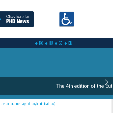
RO
HU
GE
EN
mer School is coming soon
f the Cultural Heritage through Criminal Law)