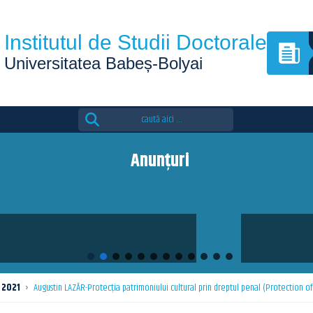
Institutul de Studii Doctorale
Universitatea Babeș-Bolyai
Search
for:
Anunțuri
The 4th edition of the Eutopia Doctoral Sum
2021
›
Augustin LAZĂR-Protecția patrimoniului cultural prin dreptul penal (Protection o