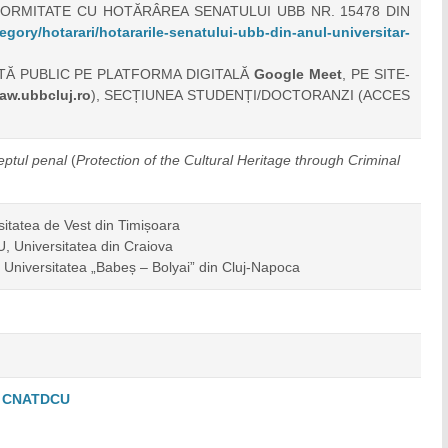
FORMITATE CU HOTĂRÂREA SENATULUI UBB NR. 15478 DIN
tegory/hotarari/hotararile-senatului-ubb-din-anul-universitar-
TĂ PUBLIC PE PLATFORMA DIGITALĂ
Google Meet
, PE SITE-
law.ubbcluj.ro
), SECȚIUNEA STUDENȚI/DOCTORANZI (ACCES
reptul penal
(
Protection of the Cultural Heritage through Criminal
rsitatea de Vest din Timișoara
, Universitatea din Craiova
 Universitatea „Babeș – Bolyai” din Cluj-Napoca
rea CNATDCU