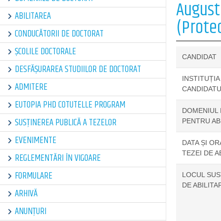
Augusti
ABILITAREA
(Prote
CONDUCĂTORII DE DOCTORAT
ȘCOLILE DOCTORALE
CANDIDAT
DESFĂȘURAREA STUDIILOR DE DOCTORAT
INSTITUȚIA
ADMITERE
CANDIDATU
EUTOPIA PHD COTUTELLE PROGRAM
DOMENIUL 
SUSȚINEREA PUBLICĂ A TEZELOR
PENTRU AB
EVENIMENTE
DATA ȘI OR
TEZEI DE A
REGLEMENTĂRI ÎN VIGOARE
FORMULARE
LOCUL SUSȚ
DE ABILITA
ARHIVĂ
ANUNȚURI