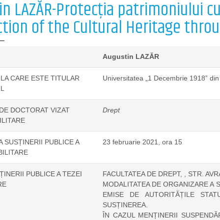
n LAZĂR-Protecția patrimoniului cu
ction of the Cultural Heritage thro
Augustin LAZĂR
 LA CARE ESTE TITULAR
Universitatea „1 Decembrie 1918” din 
L
DE DOCTORAT VIZAT
Drept
ILITARE
A SUSȚINERII PUBLICE A
23 februarie 2021, ora 15
BILITARE
INERII PUBLICE A TEZEI
FACULTATEA DE DREPT, , STR. AVR
RE
MODALITATEA DE ORGANIZARE A S
EMISE DE AUTORITĂȚILE STAT
SUSȚINEREA.
ÎN CAZUL MENȚINERII SUSPENDĂR