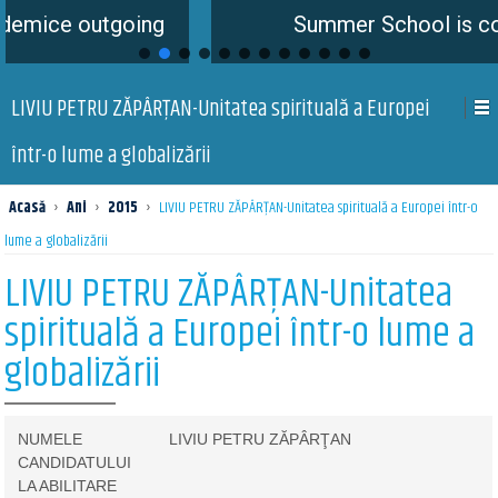
utgoing
Summer School is coming soo
LIVIU PETRU ZĂPÂRŢAN-Unitatea spirituală a Europei
într-o lume a globalizării
Acasă
›
Ani
›
2015
›
LIVIU PETRU ZĂPÂRŢAN-Unitatea spirituală a Europei într-o
lume a globalizării
LIVIU PETRU ZĂPÂRŢAN-Unitatea
spirituală a Europei într-o lume a
globalizării
NUMELE
LIVIU PETRU ZĂPÂRŢAN
CANDIDATULUI
LA ABILITARE