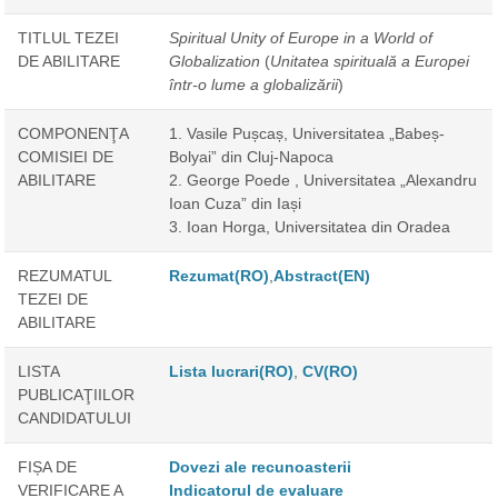
TITLUL TEZEI
Spiritual Unity of Europe in a World of
DE ABILITARE
Globalization
(
Unitatea spirituală a Europei
într-o lume a globalizării
)
COMPONENŢA
1. Vasile Pușcaș, Universitatea „Babeș-
COMISIEI DE
Bolyai” din Cluj-Napoca
ABILITARE
2. George Poede , Universitatea „Alexandru
Ioan Cuza” din Iași
3. Ioan Horga, Universitatea din Oradea
REZUMATUL
Rezumat(RO)
,
Abstract(EN)
TEZEI DE
ABILITARE
LISTA
Lista lucrari(RO)
,
CV(RO)
PUBLICAŢIILOR
CANDIDATULUI
FIȘA DE
Dovezi ale recunoasterii
VERIFICARE A
Indicatorul de evaluare