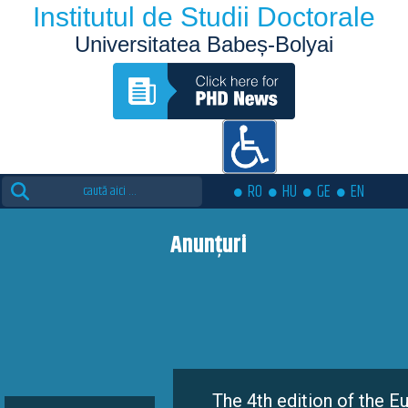
Institutul de Studii Doctorale
Universitatea Babeș-Bolyai
Search
RO
HU
GE
EN
for:
Anunțuri
The 4th edition of the Eutopia Doc