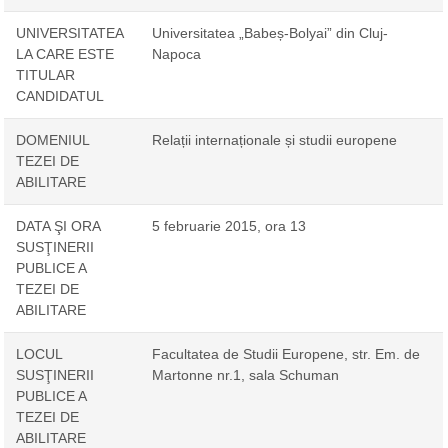
UNIVERSITATEA
Universitatea „Babeș-Bolyai” din Cluj-
LA CARE ESTE
Napoca
TITULAR
CANDIDATUL
DOMENIUL
Relații internaționale și studii europene
TEZEI DE
ABILITARE
DATA ŞI ORA
5 februarie 2015, ora 13
SUSŢINERII
PUBLICE A
TEZEI DE
ABILITARE
LOCUL
Facultatea de Studii Europene, str. Em. de
SUSŢINERII
Martonne nr.1, sala Schuman
PUBLICE A
TEZEI DE
ABILITARE