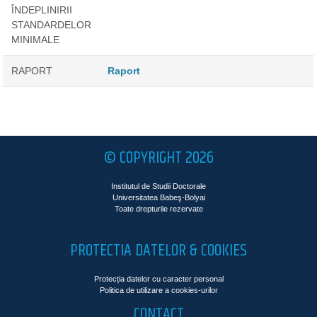
ÎNDEPLINIRII
STANDARDELOR
MINIMALE
RAPORT
Raport
© COPYRIGHT 2026
Institutul de Studii Doctorale
Universitatea Babeş-Bolyai
Toate drepturile rezervate
PROTECTIA DATELOR & COOKIES
Protecția datelor cu caracter personal
Politica de utilizare a cookies-urilor
CONTACT