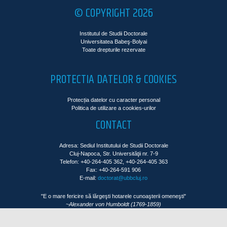
© COPYRIGHT 2026
Institutul de Studii Doctorale
Universitatea Babeş-Bolyai
Toate drepturile rezervate
PROTECTIA DATELOR & COOKIES
Protecția datelor cu caracter personal
Politica de utilizare a cookies-urilor
CONTACT
Adresa: Sediul Institutului de Studii Doctorale
Cluj-Napoca, Str. Universităţii nr. 7-9
Telefon: +40-264-405 362, +40-264-405 363
Fax: +40-264-591 906
E-mail:
doctorat@ubbcluj.ro
"E o mare fericire să lărgeşti hotarele cunoaşterii omeneşti"
~Alexander von Humboldt (1769-1859)