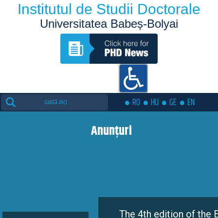
Institutul de Studii Doctorale
Universitatea Babeș-Bolyai
Search
RO
HU
GE
EN
for:
Anunțuri
The 4th edition of the Eutopia 