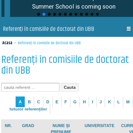
Summer School is coming soon
Referenți în comisiile de doctorat din UBB
Acasă
›
Referenți în comisiile de doctorat din UBB
Referenți în comisiile de doctorat
din UBB
A
B
C
D
E
F
G
H
I
J
K
L
M
tuturor referenților
NR.
GRAD
NUME ȘI
UNIVERSITATE
CURR
PRENUME
V