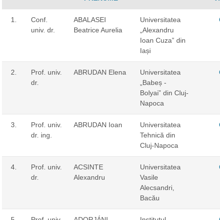
1.
Conf.
ABALASEI
Universitatea
univ. dr.
Beatrice Aurelia
„Alexandru
Ioan Cuza” din
Iași
2.
Prof. univ.
ABRUDAN Elena
Universitatea
dr.
„Babeș -
Bolyai” din Cluj-
Napoca
3.
Prof. univ.
ABRUDAN Ioan
Universitatea
dr. ing.
Tehnică din
Cluj-Napoca
4.
Prof. univ.
ACSINTE
Universitatea
dr.
Alexandru
Vasile
Alecsandri,
Bacău
5.
Prof. univ.
ADORJÁNI
Institutul