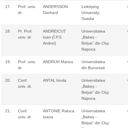
17.
Prof. univ.
ANDERSSON
Linköping
dr.
Gerhard
University,
Suedia
18.
Pr. Prof.
ANDREICUȚ
Universitatea
univ. dr.
Ioan (Î.P.S.
„Babeș -
Andrei)
Bolyai” din Cluj-
Napoca
19.
Prof. univ.
ANDRUH Marius
Universitatea
dr.
din București
20.
Conf.
ANTAL Imola
Universitatea
univ. dr.
„Babeș -
Bolyai” din Cluj-
Napoca
21.
Conf.
ANTONIE Raluca
Universitatea
univ. dr.
Ioana
„Babeș -
Bolyai” din Cluj-