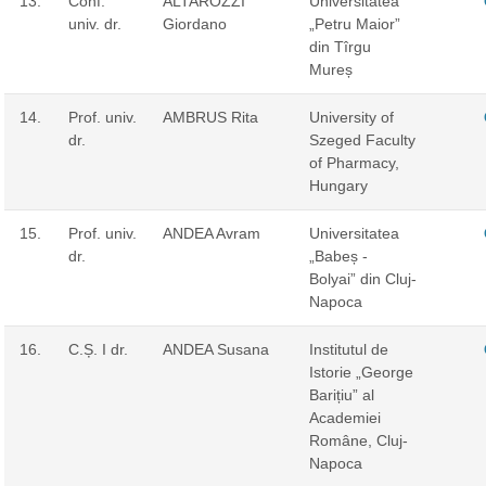
13.
Conf.
ALTAROZZI
Universitatea
univ. dr.
Giordano
„Petru Maior”
din Tîrgu
Mureș
14.
Prof. univ.
AMBRUS Rita
University of
dr.
Szeged Faculty
of Pharmacy,
Hungary
15.
Prof. univ.
ANDEA Avram
Universitatea
dr.
„Babeș -
Bolyai” din Cluj-
Napoca
16.
C.Ș. I dr.
ANDEA Susana
Institutul de
Istorie „George
Barițiu” al
Academiei
Române, Cluj-
Napoca