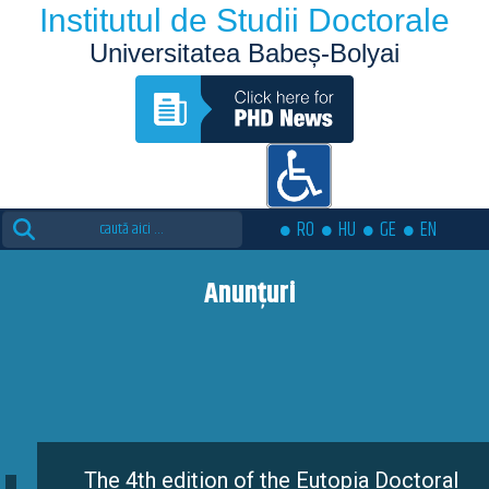
Institutul de Studii Doctorale
Universitatea Babeș-Bolyai
Search
RO
HU
GE
EN
for:
Anunțuri
The 4th edition of the Eutopia Doctoral