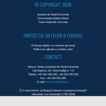
© COPYRIGHT 2026
Institutul de Studii Doctorale
Universitatea Babeş-Bolyai
Toate drepturile rezervate
PROTECTIA DATELOR & COOKIES
Protecția datelor cu caracter personal
Politica de utilizare a cookies-urilor
CONTACT
Adresa: Sediul Institutului de Studii Doctorale
Cluj-Napoca, Str. Universităţii nr. 7-9
Telefon: +40-264-405 362, +40-264-405 363
Fax: +40-264-591 906
E-mail:
doctorat@ubbcluj.ro
"E o mare fericire să lărgeşti hotarele cunoaşterii omeneşti"
~Alexander von Humboldt (1769-1859)