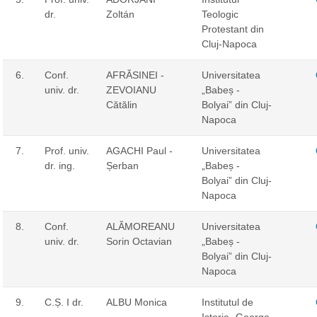
dr.
Zoltán
Teologic
Protestant din
Cluj-Napoca
6.
Conf.
AFRĂSINEI -
Universitatea
univ. dr.
ZEVOIANU
„Babeș -
Cătălin
Bolyai” din Cluj-
Napoca
7.
Prof. univ.
AGACHI Paul -
Universitatea
dr. ing.
Șerban
„Babeș -
Bolyai” din Cluj-
Napoca
8.
Conf.
ALĂMOREANU
Universitatea
univ. dr.
Sorin Octavian
„Babeș -
Bolyai” din Cluj-
Napoca
9.
C.Ș. I dr.
ALBU Monica
Institutul de
Istorie „George