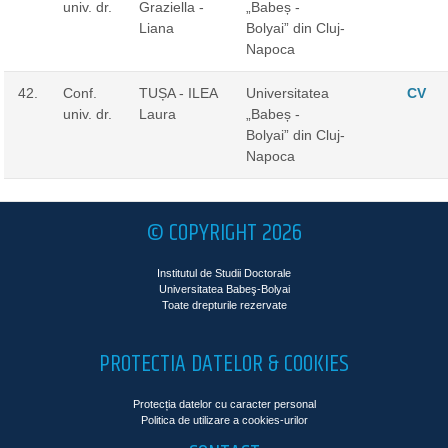
univ. dr.
Graziella -
„Babeș -
Liana
Bolyai” din Cluj-
Napoca
42.
Conf.
TUȘA - ILEA
Universitatea
CV
univ. dr.
Laura
„Babeș -
Bolyai” din Cluj-
Napoca
© COPYRIGHT 2026
Institutul de Studii Doctorale
Universitatea Babeş-Bolyai
Toate drepturile rezervate
PROTECTIA DATELOR & COOKIES
Protecția datelor cu caracter personal
Politica de utilizare a cookies-urilor