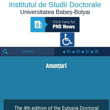
Institutul de Studii Doctorale
Universitatea Babeș-Bolyai
Search
RO
HU
GE
EN
for:
Anunțuri
The 4th edition of the Eutopia Doctoral