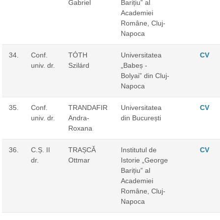
Gabriel
Barițiu” al
Academiei
Române, Cluj-
Napoca
34.
Conf.
TÓTH
Universitatea
CV
univ. dr.
Szilárd
„Babeș -
Bolyai” din Cluj-
Napoca
35.
Conf.
TRANDAFIR
Universitatea
CV
univ. dr.
Andra-
din București
Roxana
36.
C.Ș. II
TRAȘCĂ
Institutul de
CV
dr.
Ottmar
Istorie „George
Barițiu” al
Academiei
Române, Cluj-
Napoca