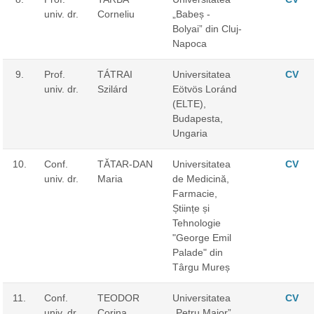
univ. dr.
Corneliu
„Babeș -
Bolyai” din Cluj-
Napoca
9.
Prof.
TÁTRAI
Universitatea
CV
univ. dr.
Szilárd
Eötvös Loránd
(ELTE),
Budapesta,
Ungaria
10.
Conf.
TĂTAR-DAN
Universitatea
CV
univ. dr.
Maria
de Medicină,
Farmacie,
Științe și
Tehnologie
"George Emil
Palade" din
Târgu Mureș
11.
Conf.
TEODOR
Universitatea
CV
univ. dr.
Corina
„Petru Maior”