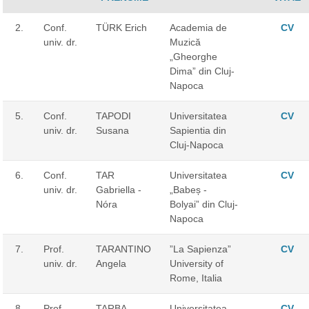
2.
Conf.
TÜRK Erich
Academia de
CV
univ. dr.
Muzică
„Gheorghe
Dima” din Cluj-
Napoca
5.
Conf.
TAPODI
Universitatea
CV
univ. dr.
Susana
Sapientia din
Cluj-Napoca
6.
Conf.
TAR
Universitatea
CV
univ. dr.
Gabriella -
„Babeș -
Nóra
Bolyai” din Cluj-
Napoca
7.
Prof.
TARANTINO
”La Sapienza”
CV
univ. dr.
Angela
University of
Rome, Italia
8.
Prof.
TARBA
Universitatea
CV