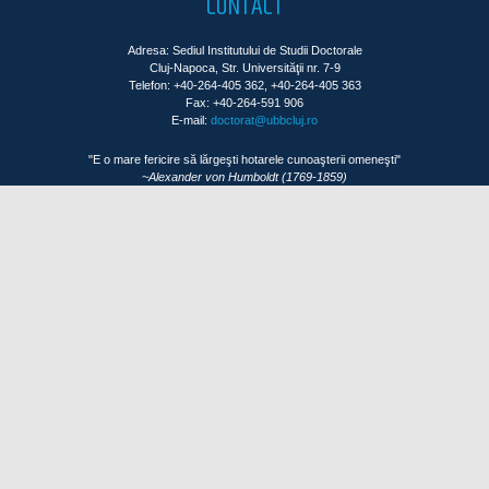
CONTACT
Adresa: Sediul Institutului de Studii Doctorale
Cluj-Napoca, Str. Universităţii nr. 7-9
Telefon: +40-264-405 362, +40-264-405 363
Fax: +40-264-591 906
E-mail:
doctorat@ubbcluj.ro
"E o mare fericire să lărgeşti hotarele cunoaşterii omeneşti"
~Alexander von Humboldt (1769-1859)