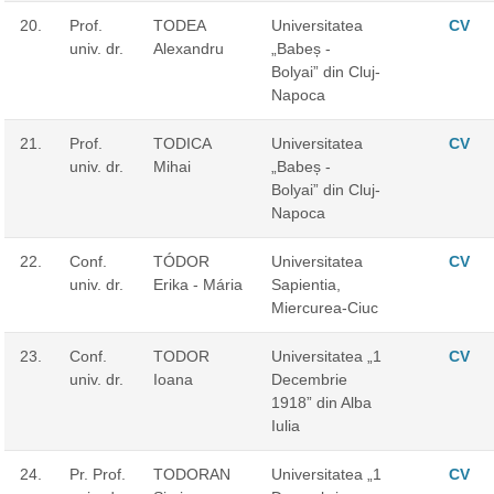
20.
Prof.
TODEA
Universitatea
CV
univ. dr.
Alexandru
„Babeș -
Bolyai” din Cluj-
Napoca
21.
Prof.
TODICA
Universitatea
CV
univ. dr.
Mihai
„Babeș -
Bolyai” din Cluj-
Napoca
22.
Conf.
TÓDOR
Universitatea
CV
univ. dr.
Erika - Mária
Sapientia,
Miercurea-Ciuc
23.
Conf.
TODOR
Universitatea „1
CV
univ. dr.
Ioana
Decembrie
1918” din Alba
Iulia
24.
Pr. Prof.
TODORAN
Universitatea „1
CV