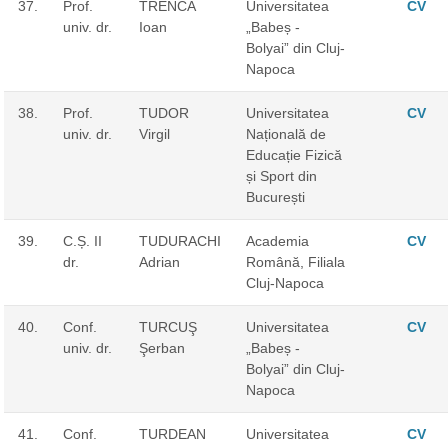
37.
Prof.
TRENCA
Universitatea
CV
univ. dr.
Ioan
„Babeș -
Bolyai” din Cluj-
Napoca
38.
Prof.
TUDOR
Universitatea
CV
univ. dr.
Virgil
Națională de
Educație Fizică
și Sport din
București
39.
C.Ș. II
TUDURACHI
Academia
CV
dr.
Adrian
Română, Filiala
Cluj-Napoca
40.
Conf.
TURCUŞ
Universitatea
CV
univ. dr.
Şerban
„Babeș -
Bolyai” din Cluj-
Napoca
41.
Conf.
TURDEAN
Universitatea
CV