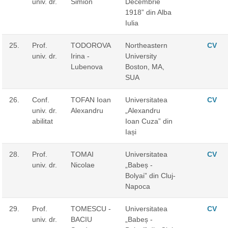
univ. dr.
Simion
Decembrie
1918” din Alba
Iulia
25.
Prof.
TODOROVA
Northeastern
CV
univ. dr.
Irina -
University
Lubenova
Boston, MA,
SUA
26.
Conf.
TOFAN Ioan
Universitatea
CV
univ. dr.
Alexandru
„Alexandru
abilitat
Ioan Cuza” din
Iași
28.
Prof.
TOMAI
Universitatea
CV
univ. dr.
Nicolae
„Babeș -
Bolyai” din Cluj-
Napoca
29.
Prof.
TOMESCU -
Universitatea
CV
univ. dr.
BACIU
„Babeș -