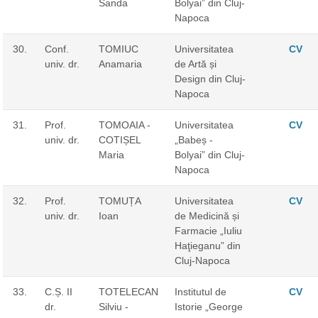
Sanda
Bolyai” din Cluj-
Napoca
30.
Conf.
TOMIUC
Universitatea
CV
univ. dr.
Anamaria
de Artă și
Design din Cluj-
Napoca
31.
Prof.
TOMOAIA -
Universitatea
CV
univ. dr.
COTIȘEL
„Babeș -
Maria
Bolyai” din Cluj-
Napoca
32.
Prof.
TOMUȚA
Universitatea
CV
univ. dr.
Ioan
de Medicină și
Farmacie „Iuliu
Haţieganu” din
Cluj-Napoca
33.
C.Ș. II
TOTELECAN
Institutul de
CV
dr.
Silviu -
Istorie „George