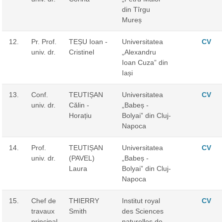
din Tîrgu
Mureș
12.
Pr. Prof.
TEȘU Ioan -
Universitatea
CV
univ. dr.
Cristinel
„Alexandru
Ioan Cuza” din
Iași
13.
Conf.
TEUTIȘAN
Universitatea
CV
univ. dr.
Călin -
„Babeș -
Horațiu
Bolyai” din Cluj-
Napoca
14.
Prof.
TEUTIȘAN
Universitatea
CV
univ. dr.
(PAVEL)
„Babeș -
Laura
Bolyai” din Cluj-
Napoca
15.
Chef de
THIERRY
Institut royal
CV
travaux
Smith
des Sciences
principal
naturelles de