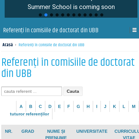
Summer School is coming soon
Referenți în comisiile de doctorat din UBB
Acasă
›
Referenți în comisiile de doctorat din UBB
Referenți în comisiile de doctorat
din UBB
A
B
C
D
E
F
G
H
I
J
K
L
M
tuturor referenților
NR.
GRAD
NUME ȘI
UNIVERSITATE
CURRICUL
PRENUME
VITAE