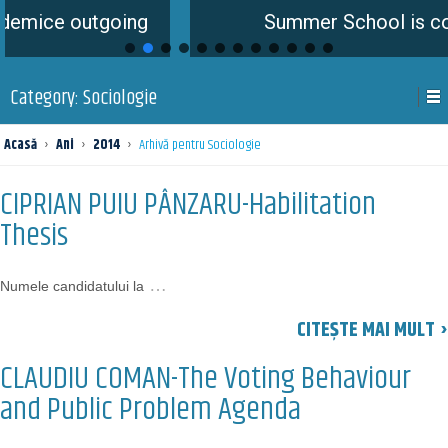
utgoing
Summer School is coming soo
Category:
Sociologie
Acasă
›
Ani
›
2014
›
Arhivă pentru Sociologie
CIPRIAN PUIU PÂNZARU-Habilitation
Thesis
…
Numele candidatului la
CITEȘTE MAI MULT ›
CLAUDIU COMAN-The Voting Behaviour
and Public Problem Agenda