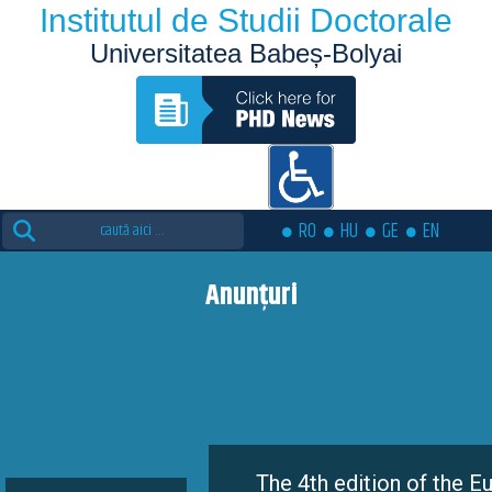
Institutul de Studii Doctorale
Universitatea Babeș-Bolyai
Search
RO
HU
GE
EN
for:
Anunțuri
The 4th edition of the Eutopia Doc