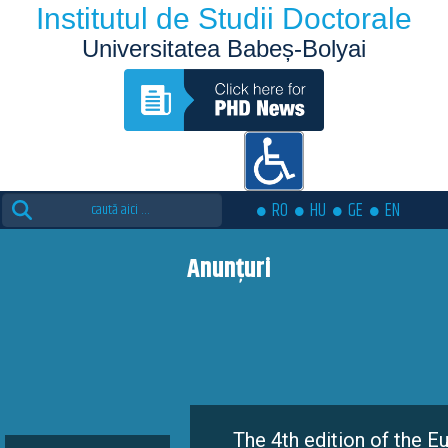
Institutul de Studii Doctorale
Universitatea Babeș-Bolyai
Search
RO
HU
GE
EN
for:
Anunțuri
The 4th edition of the Eutopia Doct