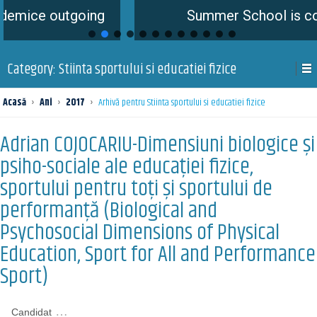
tgoing
Summer School is coming soon
Category:
Stiinta sportului si educatiei fizice
Acasă
›
Ani
›
2017
›
Arhivă pentru Stiinta sportului si educatiei fizice
Adrian COJOCARIU-Dimensiuni biologice și
psiho-sociale ale educației fizice,
sportului pentru toți și sportului de
performanță (Biological and
Psychosocial Dimensions of Physical
Education, Sport for All and Performance
Sport)
…
Candidat